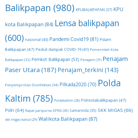
Balikpapan
(980)
KPU
KPUBALIKPAPAN
(37)
Lensa balikpapan
kota Balikpapan
(84)
(600)
Pandemi Covid19
(81)
nasional
(43)
Pdam
Balikpapan
(47)
Peduli dampak COVID-19
(41)
Pemerintah Kota
Penajam
Pemkot Balikpapan
(53)
Balikpapan
(32)
Penajam
(31)
Paser Utara
(187)
Penajam_terkini
(143)
Polda
Pilkada2020
(70)
Penyemprotan Disinfektan
(34)
Kaltim
(785)
Polrestabalikpapan
(47)
Poldakaltim
(28)
Polri
(64)
SKK MIGAS
(66)
Samarinda
(35)
Rapat paripurna DPRD
(30)
Walikota Balikpapan
(87)
skk migas kalsul
(29)