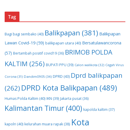
Tag
Balikpapan
(381)
Balikpapan
Bagi bagi sembako
(40)
Lawan Covid-19
(59)
Bersatulawancorona
balikpapan utara
(40)
BRIMOB POLDA
(57)
Bertambah positif covid19
(36)
KALTIM
(256)
BUPATI PPU
(39)
Calon walikota
(32)
Cegah Virus
Dprd balikpapan
DPRD
(43)
Corona
(31)
Dandim0905
(34)
DPRD Kota Balikpapan
(489)
(262)
Humas Polda Kaltim
(40)
IKN
(39)
Jakarta pusat
(36)
Kalimantan Timur
(400)
kapolda kaltim
(37)
Kota
kapolri
(40)
kelurahan muara rapak
(38)