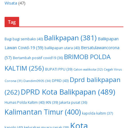
Wisata
(47)
Tag
Balikpapan
(381)
Balikpapan
Bagi bagi sembako
(40)
Lawan Covid-19
(59)
Bersatulawancorona
balikpapan utara
(40)
BRIMOB POLDA
(57)
Bertambah positif covid19
(36)
KALTIM
(256)
BUPATI PPU
(39)
Calon walikota
(32)
Cegah Virus
Dprd balikpapan
DPRD
(43)
Corona
(31)
Dandim0905
(34)
DPRD Kota Balikpapan
(489)
(262)
Humas Polda Kaltim
(40)
IKN
(39)
Jakarta pusat
(36)
Kalimantan Timur
(400)
kapolda kaltim
(37)
Kota
kapolri
(40)
kelurahan muara rapak
(38)