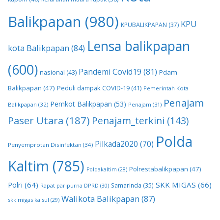
Balikpapan
(980)
KPU
KPUBALIKPAPAN
(37)
Lensa balikpapan
kota Balikpapan
(84)
(600)
Pandemi Covid19
(81)
nasional
(43)
Pdam
Balikpapan
(47)
Peduli dampak COVID-19
(41)
Pemerintah Kota
Penajam
Pemkot Balikpapan
(53)
Balikpapan
(32)
Penajam
(31)
Paser Utara
(187)
Penajam_terkini
(143)
Polda
Pilkada2020
(70)
Penyemprotan Disinfektan
(34)
Kaltim
(785)
Polrestabalikpapan
(47)
Poldakaltim
(28)
Polri
(64)
SKK MIGAS
(66)
Samarinda
(35)
Rapat paripurna DPRD
(30)
Walikota Balikpapan
(87)
skk migas kalsul
(29)