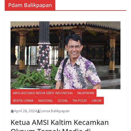
Pdam Balikpapan
AMSI (ASOSIASI MEDIA SIBER INDONESIA)
BALIKPAPAN
BERITA UTAMA
NASIONAL
SOSIAL
TNI-POLRI
UMUM
April 28, 2024
Lensa Balikpapan
Ketua AMSI Kaltim Kecamkan