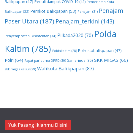
Balikpapan
(47)
Peduli dampak COVID-19
(41)
Pemerintah Kota
Penajam
Pemkot Balikpapan
(53)
Balikpapan
(32)
Penajam
(31)
Paser Utara
(187)
Penajam_terkini
(143)
Polda
Pilkada2020
(70)
Penyemprotan Disinfektan
(34)
Kaltim
(785)
Polrestabalikpapan
(47)
Poldakaltim
(28)
Polri
(64)
SKK MIGAS
(66)
Samarinda
(35)
Rapat paripurna DPRD
(30)
Walikota Balikpapan
(87)
skk migas kalsul
(29)
Yuk Pasang Iklanmu Disini