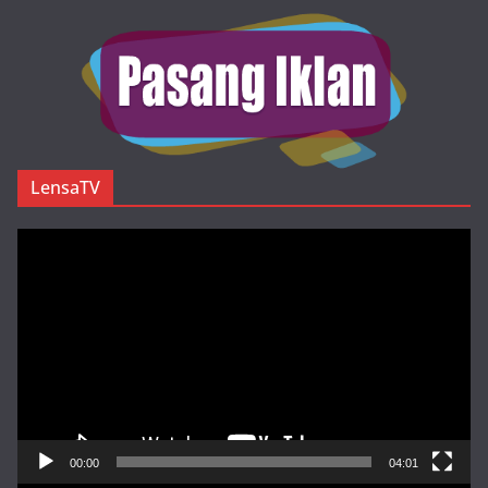
LensaTV
Pemutar
Video
00:00
04:01