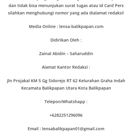
dan tidak bisa menunjukan surat tugas atau Id Card Pers
silahkan menghubungi nomor yang ada dialamat redaksi!
Media Online : lensa-balikpapan.com
Didirikan Oleh :
Zainal Abidin – Saharuddin
Alamat Kantor Redaksi :
Jln Projakal KM 5 Gg Sidorejo RT 62 Kelurahan Graha Indah
Kecamata Balikpapan Utara Kota Balikpapan
Telepon/Whatshapp :
+6282251296096
Email : lensabalikpapan01@gmail.com