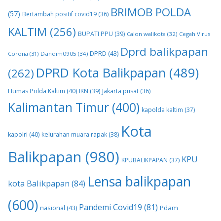
BRIMOB POLDA
(57)
Bertambah positif covid19
(36)
KALTIM
(256)
BUPATI PPU
(39)
Calon walikota
(32)
Cegah Virus
Dprd balikpapan
DPRD
(43)
Corona
(31)
Dandim0905
(34)
DPRD Kota Balikpapan
(489)
(262)
Humas Polda Kaltim
(40)
IKN
(39)
Jakarta pusat
(36)
Kalimantan Timur
(400)
kapolda kaltim
(37)
Kota
kapolri
(40)
kelurahan muara rapak
(38)
Balikpapan
(980)
KPU
KPUBALIKPAPAN
(37)
Lensa balikpapan
kota Balikpapan
(84)
(600)
Pandemi Covid19
(81)
nasional
(43)
Pdam