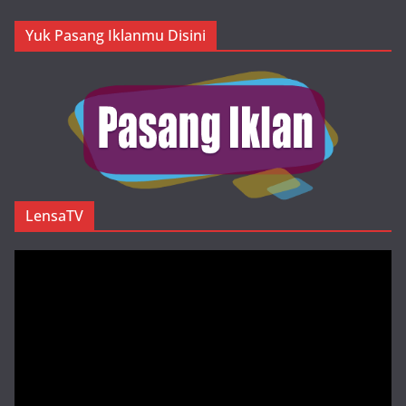
Yuk Pasang Iklanmu Disini
LensaTV
Pemutar
Video