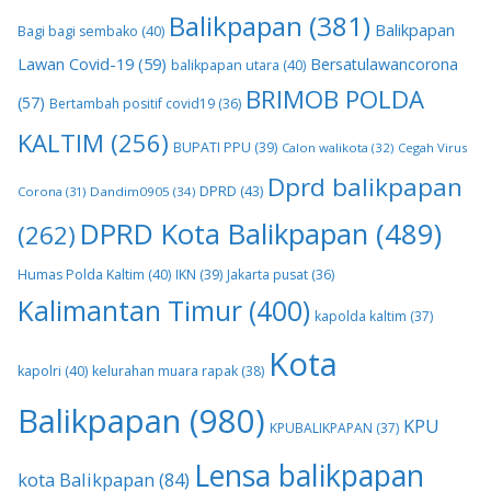
Balikpapan
(381)
Balikpapan
Bagi bagi sembako
(40)
Lawan Covid-19
(59)
Bersatulawancorona
balikpapan utara
(40)
BRIMOB POLDA
(57)
Bertambah positif covid19
(36)
KALTIM
(256)
BUPATI PPU
(39)
Calon walikota
(32)
Cegah Virus
Dprd balikpapan
DPRD
(43)
Corona
(31)
Dandim0905
(34)
DPRD Kota Balikpapan
(489)
(262)
Humas Polda Kaltim
(40)
IKN
(39)
Jakarta pusat
(36)
Kalimantan Timur
(400)
kapolda kaltim
(37)
Kota
kapolri
(40)
kelurahan muara rapak
(38)
Balikpapan
(980)
KPU
KPUBALIKPAPAN
(37)
Lensa balikpapan
kota Balikpapan
(84)