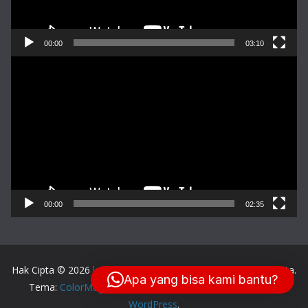
00:00
03:10
Pemutar
Video
00:00
02:35
Hak Cipta © 2026
lensa-balikpapan.com
. Keseluruhan Hak Cipta.
Apa yang bisa kami bantu?
Tema:
ColorMag
oleh ThemeGrill. Dipersembahkan oleh
WordPress
.