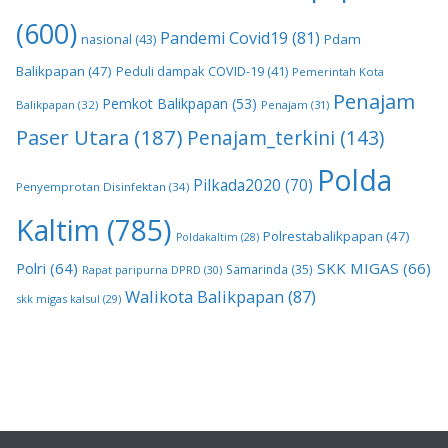
(600)
Pandemi Covid19
(81)
nasional
(43)
Pdam
Balikpapan
(47)
Peduli dampak COVID-19
(41)
Pemerintah Kota
Penajam
Pemkot Balikpapan
(53)
Balikpapan
(32)
Penajam
(31)
Paser Utara
(187)
Penajam_terkini
(143)
Polda
Pilkada2020
(70)
Penyemprotan Disinfektan
(34)
Kaltim
(785)
Polrestabalikpapan
(47)
Poldakaltim
(28)
Polri
(64)
SKK MIGAS
(66)
Samarinda
(35)
Rapat paripurna DPRD
(30)
Walikota Balikpapan
(87)
skk migas kalsul
(29)