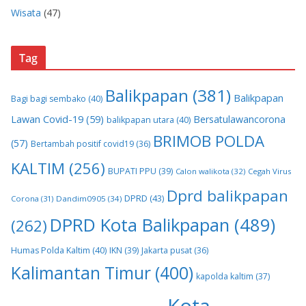
Wisata
(47)
Tag
Balikpapan
(381)
Balikpapan
Bagi bagi sembako
(40)
Lawan Covid-19
(59)
Bersatulawancorona
balikpapan utara
(40)
BRIMOB POLDA
(57)
Bertambah positif covid19
(36)
KALTIM
(256)
BUPATI PPU
(39)
Calon walikota
(32)
Cegah Virus
Dprd balikpapan
DPRD
(43)
Corona
(31)
Dandim0905
(34)
DPRD Kota Balikpapan
(489)
(262)
Humas Polda Kaltim
(40)
IKN
(39)
Jakarta pusat
(36)
Kalimantan Timur
(400)
kapolda kaltim
(37)