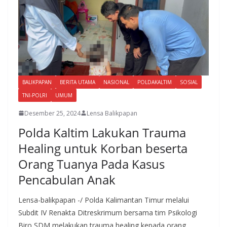
BALIKPAPAN
BERITA UTAMA
NASIONAL
POLDAKALTIM
SOSIAL
TNI-POLRI
UMUM
Desember 25, 2024
Lensa Balikpapan
Polda Kaltim Lakukan Trauma
Healing untuk Korban beserta
Orang Tuanya Pada Kasus
Pencabulan Anak
Lensa-balikpapan -/ Polda Kalimantan Timur melalui
Subdit IV Renakta Ditreskrimum bersama tim Psikologi
Biro SDM melakukan trauma healing kepada orang