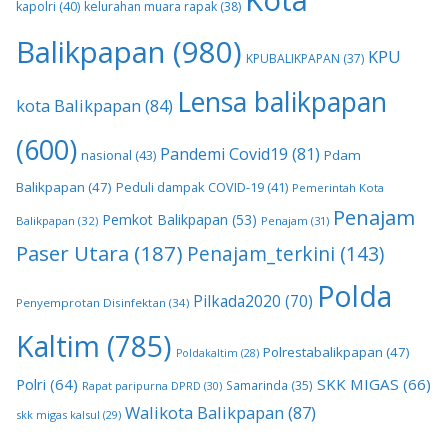
Kota
kapolri
(40)
kelurahan muara rapak
(38)
Balikpapan
(980)
KPU
KPUBALIKPAPAN
(37)
Lensa balikpapan
kota Balikpapan
(84)
(600)
Pandemi Covid19
(81)
nasional
(43)
Pdam
Balikpapan
(47)
Peduli dampak COVID-19
(41)
Pemerintah Kota
Penajam
Pemkot Balikpapan
(53)
Balikpapan
(32)
Penajam
(31)
Paser Utara
(187)
Penajam_terkini
(143)
Polda
Pilkada2020
(70)
Penyemprotan Disinfektan
(34)
Kaltim
(785)
Polrestabalikpapan
(47)
Poldakaltim
(28)
Polri
(64)
SKK MIGAS
(66)
Samarinda
(35)
Rapat paripurna DPRD
(30)
Walikota Balikpapan
(87)
skk migas kalsul
(29)