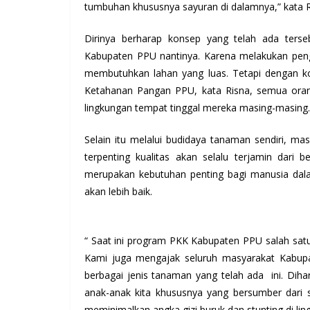
tumbuhan khususnya sayuran di dalamnya,” kata R
Dirinya berharap konsep yang telah ada ters
Kabupaten PPU nantinya. Karena melakukan pen
membutuhkan lahan yang luas. Tetapi dengan k
Ketahanan Pangan PPU, kata Risna, semua oran
lingkungan tempat tinggal mereka masing-masing.
Selain itu melalui budidaya tanaman sendiri, m
terpenting kualitas akan selalu terjamin dari 
merupakan kebutuhan penting bagi manusia dal
akan lebih baik.
“ Saat ini program PKK Kabupaten PPU salah sat
Kami juga mengajak seluruh masyarakat Kabu
berbagai jenis tanaman yang telah ada ini. Dih
anak-anak kita khususnya yang bersumber dari 
meminimalkan angka gizi buruk dan stunting di ling