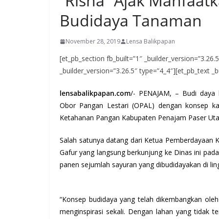
“Risna” Ajak Manfaat
Budidaya Tanaman
November 28, 2019
Lensa Balikpapan
[et_pb_section fb_built=”1″ _builder_version=”3.26
_builder_version=”3.26.5″ type=”4_4″][et_pb_text _b
lensabalikpapan.com
/- PENAJAM, – Budi daya 
Obor Pangan Lestari (OPAL) dengan konsep ka
Ketahanan Pangan Kabupaten Penajam Paser Utara
Salah satunya datang dari Ketua Pemberdayaan K
Gafur yang langsung berkunjung ke Dinas ini pada
panen sejumlah sayuran yang dibudidayakan di ling
“Konsep budidaya yang telah dikembangkan oleh
menginspirasi sekali. Dengan lahan yang tidak 