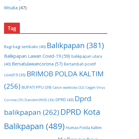
Wisata
(47)
Tag
Balikpapan
(381)
Bagi bagi sembako
(40)
Balikpapan Lawan Covid-19
(59)
balikpapan utara
Bersatulawancorona
(57)
(40)
Bertambah positif
BRIMOB POLDA KALTIM
covid19
(36)
(256)
BUPATI PPU
(39)
Calon walikota
(32)
Cegah Virus
Dprd
DPRD
(43)
Corona
(31)
Dandim0905
(34)
DPRD Kota
balikpapan
(262)
Balikpapan
(489)
Humas Polda Kaltim