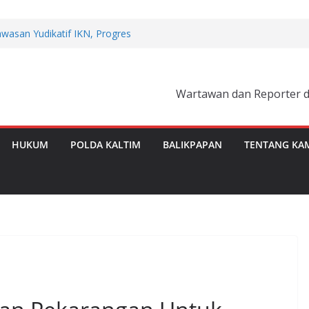
awasan Yudikatif IKN, Progres
ersen
polisian Ops Damai Cartenz di
katan dengan Masyarakat
GRAHA INDAH GOTONG ROYONG
Wartawan dan Reporter dilengkap
 PUTIH SAMBUT HUT RI KE-81
SN Selesaikan Program
elajar Langsung dari Pembangunan
HUKUM
POLDA KALTIM
BALIKPAPAN
TENTANG KA
lient Community (CRC), Langkah
akat Tangguh Menghadapi