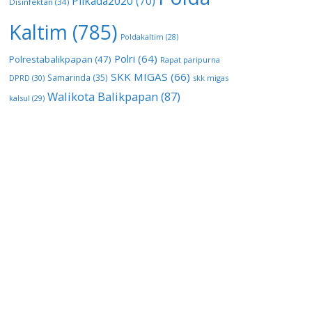
Pilkada2020
(70)
Disinfektan
(34)
Kaltim
(785)
Poldakaltim
(28)
Polri
(64)
Polrestabalikpapan
(47)
Rapat paripurna
SKK MIGAS
(66)
Samarinda
(35)
DPRD
(30)
skk migas
Walikota Balikpapan
(87)
kalsul
(29)