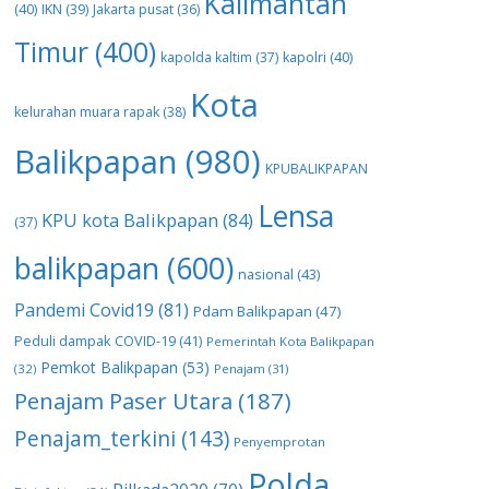
Kalimantan
(40)
IKN
(39)
Jakarta pusat
(36)
Timur
(400)
kapolda kaltim
(37)
kapolri
(40)
Kota
kelurahan muara rapak
(38)
Balikpapan
(980)
KPUBALIKPAPAN
Lensa
KPU kota Balikpapan
(84)
(37)
balikpapan
(600)
nasional
(43)
Pandemi Covid19
(81)
Pdam Balikpapan
(47)
Peduli dampak COVID-19
(41)
Pemerintah Kota Balikpapan
Pemkot Balikpapan
(53)
(32)
Penajam
(31)
Penajam Paser Utara
(187)
Penajam_terkini
(143)
Penyemprotan
Polda