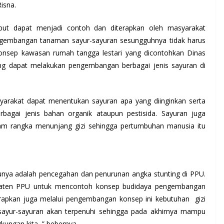
isna.
ebut dapat menjadi contoh dan diterapkan oleh masyarakat
gembangan tanaman sayur-sayuran sesungguhnya tidak harus
onsep kawasan rumah tangga lestari yang dicontohkan Dinas
g dapat melakukan pengembangan berbagai jenis sayuran di
asyarakat dapat menentukan sayuran apa yang diinginkan serta
berbagai jenis bahan organik ataupun pestisida. Sayuran juga
am rangka menunjang gizi sehingga pertumbuhan manusia itu
unya adalah pencegahan dan penurunan angka stunting di PPU.
paten PPU untuk mencontoh konsep budidaya pengembangan
arapkan juga melalui pengembangan konsep ini kebutuhan gizi
sayur-sayuran akan terpenuhi sehingga pada akhirnya mampu
kungan kita, ” bebernya.