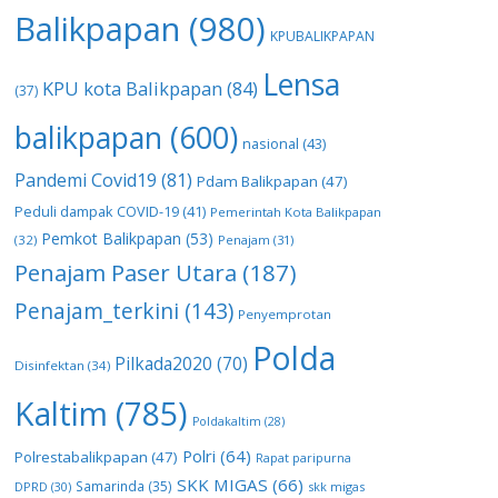
Balikpapan
(980)
KPUBALIKPAPAN
Lensa
KPU kota Balikpapan
(84)
(37)
balikpapan
(600)
nasional
(43)
Pandemi Covid19
(81)
Pdam Balikpapan
(47)
Peduli dampak COVID-19
(41)
Pemerintah Kota Balikpapan
Pemkot Balikpapan
(53)
(32)
Penajam
(31)
Penajam Paser Utara
(187)
Penajam_terkini
(143)
Penyemprotan
Polda
Pilkada2020
(70)
Disinfektan
(34)
Kaltim
(785)
Poldakaltim
(28)
Polri
(64)
Polrestabalikpapan
(47)
Rapat paripurna
SKK MIGAS
(66)
Samarinda
(35)
DPRD
(30)
skk migas