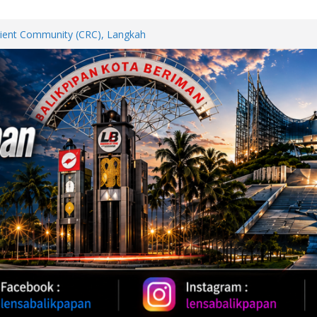
SN Selesaikan Program
elajar Langsung dari Pembangunan
lient Community (CRC), Langkah
akat Tangguh Menghadapi
Sebarkan 200 Bendera Merah Putih,
akkan HUT ke-81 RI
polisian Ops Damai Cartenz di
katan dengan Masyarakat
GRAHA INDAH GOTONG ROYONG
 PUTIH SAMBUT HUT RI KE-81