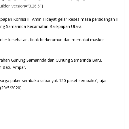
uilder_version=”3.26.5″]
apan Komisi III Amin Hidayat gelar Reses masa persidangan II
ung Samarinda Kecamatan Balikpapan Utara.
oler kesehatan, tidak berkerumun dan memakai masker
Kelurahan Gunung Samarinda dan Gunung Samarinda Baru.
an Batu Ampar.
warga paker sembako sebanyak 150 paket sembako”, ujar
(20/5/2020).