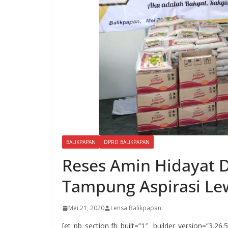
BALIKPAPAN
DPRD BALIKPAPAN
Reses Amin Hidayat 
Tampung Aspirasi Le
Mei 21, 2020
Lensa Balikpapan
[et_pb_section fb_built=”1″ _builder_version=”3.26