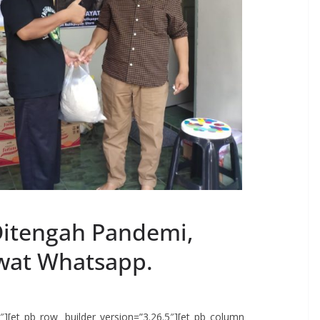
Ditengah Pandemi,
wat Whatsapp.
.5″][et_pb_row _builder_version=”3.26.5″][et_pb_column