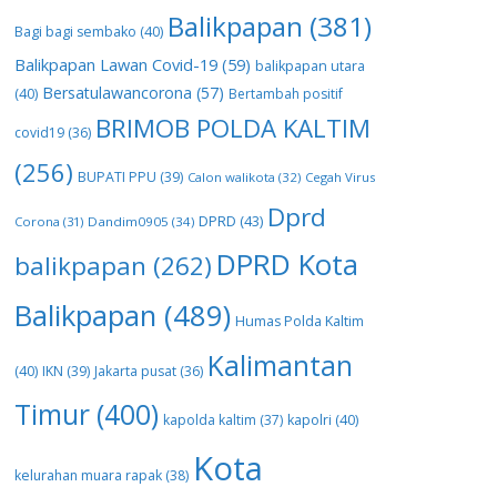
Balikpapan
(381)
Bagi bagi sembako
(40)
Balikpapan Lawan Covid-19
(59)
balikpapan utara
Bersatulawancorona
(57)
(40)
Bertambah positif
BRIMOB POLDA KALTIM
covid19
(36)
(256)
BUPATI PPU
(39)
Calon walikota
(32)
Cegah Virus
Dprd
DPRD
(43)
Corona
(31)
Dandim0905
(34)
DPRD Kota
balikpapan
(262)
Balikpapan
(489)
Humas Polda Kaltim
Kalimantan
(40)
IKN
(39)
Jakarta pusat
(36)
Timur
(400)
kapolda kaltim
(37)
kapolri
(40)
Kota
kelurahan muara rapak
(38)