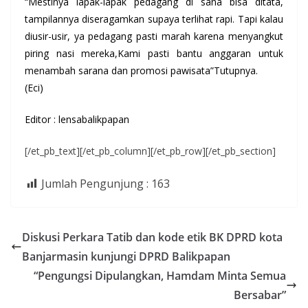
“Mestinya lapak-lapak pedagang di sana bisa ditata,
tampilannya diseragamkan supaya terlihat rapi. Tapi kalau
diusir-usir, ya pedagang pasti marah karena menyangkut
piring nasi mereka,Kami pasti bantu anggaran untuk
menambah sarana dan promosi pawisata”Tutupnya.
(Eci)
Editor : lensabalikpapan
[/et_pb_text][/et_pb_column][/et_pb_row][/et_pb_section]
Jumlah Pengunjung :
163
Diskusi Perkara Tatib dan kode etik BK DPRD kota
Banjarmasin kunjungi DPRD Balikpapan
“Pengungsi Dipulangkan, Hamdam Minta Semua
Bersabar”