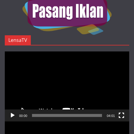
LensaTV
Pemutar
Video
00:00
04:01
Pemutar
Video