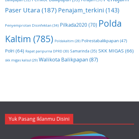
Paser Utara
(187)
Penajam_terkini
(143)
Polda
Pilkada2020
(70)
Penyemprotan Disinfektan
(34)
Kaltim
(785)
Polrestabalikpapan
(47)
Poldakaltim
(28)
Polri
(64)
SKK MIGAS
(66)
Samarinda
(35)
Rapat paripurna DPRD
(30)
Walikota Balikpapan
(87)
skk migas kalsul
(29)
Yuk Pasang Iklanmu Disini