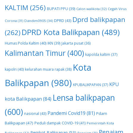
KALTIM
(256)
BUPATI PPU
(39)
Calon walikota
(32)
Cegah Virus
Dprd balikpapan
DPRD
(43)
Corona
(31)
Dandim0905
(34)
DPRD Kota Balikpapan
(489)
(262)
Humas Polda Kaltim
(40)
IKN
(39)
Jakarta pusat
(36)
Kalimantan Timur
(400)
kapolda kaltim
(37)
Kota
kapolri
(40)
kelurahan muara rapak
(38)
Balikpapan
(980)
KPU
KPUBALIKPAPAN
(37)
Lensa balikpapan
kota Balikpapan
(84)
(600)
Pandemi Covid19
(81)
nasional
(43)
Pdam
Balikpapan
(47)
Peduli dampak COVID-19
(41)
Pemerintah Kota
Penajam
Pemkot Balikpapan
(53)
Balikpapan
(32)
Penajam
(31)