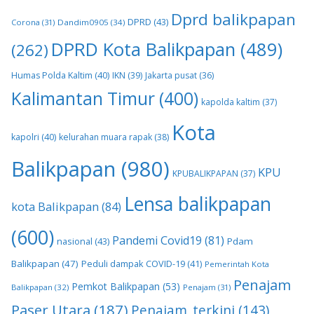
Dprd balikpapan
DPRD
(43)
Corona
(31)
Dandim0905
(34)
DPRD Kota Balikpapan
(489)
(262)
Humas Polda Kaltim
(40)
IKN
(39)
Jakarta pusat
(36)
Kalimantan Timur
(400)
kapolda kaltim
(37)
Kota
kapolri
(40)
kelurahan muara rapak
(38)
Balikpapan
(980)
KPU
KPUBALIKPAPAN
(37)
Lensa balikpapan
kota Balikpapan
(84)
(600)
Pandemi Covid19
(81)
nasional
(43)
Pdam
Balikpapan
(47)
Peduli dampak COVID-19
(41)
Pemerintah Kota
Penajam
Pemkot Balikpapan
(53)
Balikpapan
(32)
Penajam
(31)
Paser Utara
(187)
Penajam_terkini
(143)