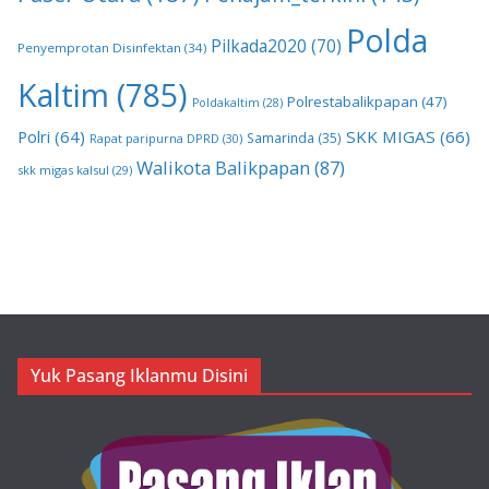
Polda
Pilkada2020
(70)
Penyemprotan Disinfektan
(34)
Kaltim
(785)
Polrestabalikpapan
(47)
Poldakaltim
(28)
Polri
(64)
SKK MIGAS
(66)
Samarinda
(35)
Rapat paripurna DPRD
(30)
Walikota Balikpapan
(87)
skk migas kalsul
(29)
Yuk Pasang Iklanmu Disini