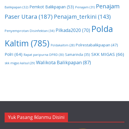
Penajam
Pemkot Balikpapan
(53)
Balikpapan
(32)
Penajam
(31)
Paser Utara
(187)
Penajam_terkini
(143)
Polda
Pilkada2020
(70)
Penyemprotan Disinfektan
(34)
Kaltim
(785)
Polrestabalikpapan
(47)
Poldakaltim
(28)
Polri
(64)
SKK MIGAS
(66)
Samarinda
(35)
Rapat paripurna DPRD
(30)
Walikota Balikpapan
(87)
skk migas kalsul
(29)
Yuk Pasang Iklanmu Disini