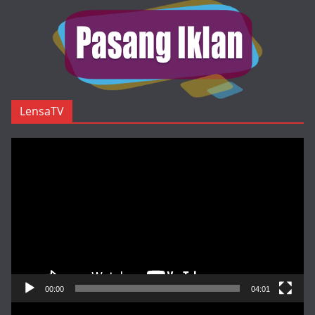
LensaTV
Pemutar
Video
00:00
04:01
Pemutar