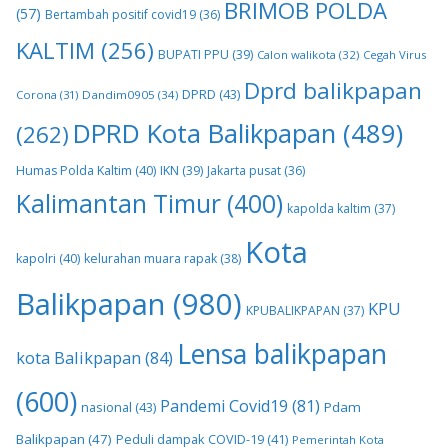
BRIMOB POLDA
(57)
Bertambah positif covid19
(36)
KALTIM
(256)
BUPATI PPU
(39)
Calon walikota
(32)
Cegah Virus
Dprd balikpapan
DPRD
(43)
Corona
(31)
Dandim0905
(34)
DPRD Kota Balikpapan
(489)
(262)
Humas Polda Kaltim
(40)
IKN
(39)
Jakarta pusat
(36)
Kalimantan Timur
(400)
kapolda kaltim
(37)
Kota
kapolri
(40)
kelurahan muara rapak
(38)
Balikpapan
(980)
KPU
KPUBALIKPAPAN
(37)
Lensa balikpapan
kota Balikpapan
(84)
(600)
Pandemi Covid19
(81)
nasional
(43)
Pdam
Balikpapan
(47)
Peduli dampak COVID-19
(41)
Pemerintah Kota