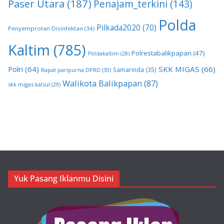
Paser Utara
(187)
Penajam_terkini
(143)
Polda
Pilkada2020
(70)
Penyemprotan Disinfektan
(34)
Kaltim
(785)
Polrestabalikpapan
(47)
Poldakaltim
(28)
Polri
(64)
SKK MIGAS
(66)
Samarinda
(35)
Rapat paripurna DPRD
(30)
Walikota Balikpapan
(87)
skk migas kalsul
(29)
Yuk Pasang Iklanmu Disini