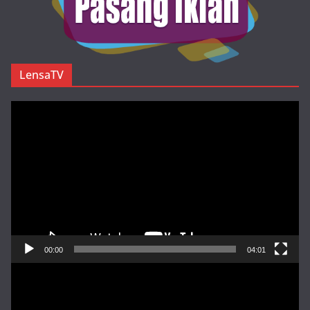
LensaTV
Pemutar
Video
00:00
04:01
Pemutar
Video