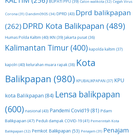
KALTIM
(256)
BUPATI PPU
(39)
Calon walikota
(32)
Cegah Virus
Dprd balikpapan
DPRD
(43)
Corona
(31)
Dandim0905
(34)
DPRD Kota Balikpapan
(489)
(262)
Humas Polda Kaltim
(40)
IKN
(39)
Jakarta pusat
(36)
Kalimantan Timur
(400)
kapolda kaltim
(37)
Kota
kapolri
(40)
kelurahan muara rapak
(38)
Balikpapan
(980)
KPU
KPUBALIKPAPAN
(37)
Lensa balikpapan
kota Balikpapan
(84)
(600)
Pandemi Covid19
(81)
nasional
(43)
Pdam
Balikpapan
(47)
Peduli dampak COVID-19
(41)
Pemerintah Kota
Penajam
Pemkot Balikpapan
(53)
Balikpapan
(32)
Penajam
(31)