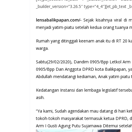
_builder_version=”3.26.5″ type=”4_4″][et_pb_text _b
lensabalikpapan.com/-
Sejak kisahnya viral di 
menjadi yatim-piatu setelah kedua orang tuanya
Rumah yang ditinggali keenam anak itu di RT 20 k
warga.
Sabtu(29/02/2020), Dandim 0905/Bpp Letkol Arm 
0905/Bpp Dan Anggota DPRD kota Balikpapan, yan
Abdullah mendatangi kediaman, Anak yatim piatu t
Kedatangan Instansi dan lembaga legislatif terse
asih.
“Ya kami, Sudah agendakan mau datang di hari ke
tokoh-tokoh masyarakat termasuk ketua DPRD, d
Arm I Gusti Agung Putu Sujarnawa Ditemui setelah