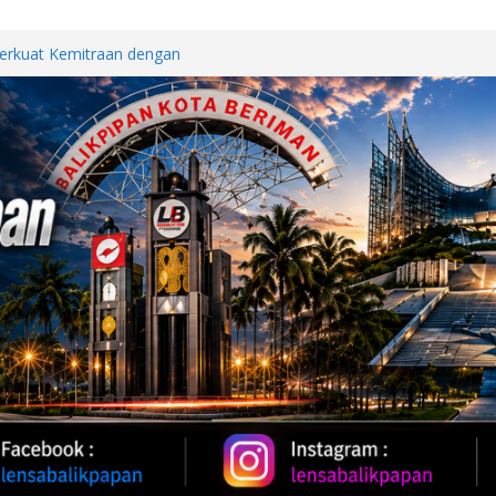
WUT DI JALAN PATTIMURA
ALAN, WARGA MINTA SEGERA
Perkuat Kemitraan dengan
papan Melalui Silaturahmi dan
BERSAMA, POLDA KALTIM
DAN KEBUGARAN PERSONEL
h Provinsi Jawa Tengah Jajaki
vestasi
Oil 2026, Kapolda Kaltim
 Karhutla