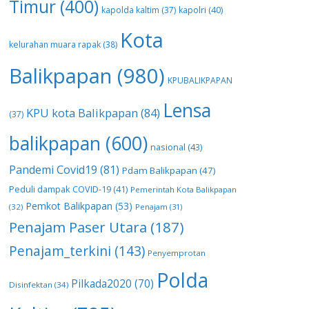
Timur
(400)
kapolda kaltim
(37)
kapolri
(40)
Kota
kelurahan muara rapak
(38)
Balikpapan
(980)
KPUBALIKPAPAN
Lensa
KPU kota Balikpapan
(84)
(37)
balikpapan
(600)
nasional
(43)
Pandemi Covid19
(81)
Pdam Balikpapan
(47)
Peduli dampak COVID-19
(41)
Pemerintah Kota Balikpapan
Pemkot Balikpapan
(53)
(32)
Penajam
(31)
Penajam Paser Utara
(187)
Penajam_terkini
(143)
Penyemprotan
Polda
Pilkada2020
(70)
Disinfektan
(34)