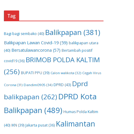
Tag
Balikpapan
(381)
Bagi bagi sembako
(40)
Balikpapan Lawan Covid-19
(59)
balikpapan utara
Bersatulawancorona
(57)
(40)
Bertambah positif
BRIMOB POLDA KALTIM
covid19
(36)
(256)
BUPATI PPU
(39)
Calon walikota
(32)
Cegah Virus
Dprd
DPRD
(43)
Corona
(31)
Dandim0905
(34)
DPRD Kota
balikpapan
(262)
Balikpapan
(489)
Humas Polda Kaltim
Kalimantan
(40)
IKN
(39)
Jakarta pusat
(36)