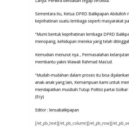
Lanjut Perwira berbadan tegap tersebut”
Sementara itu, Ketua DPRD Balikpapan Abdulloh
keprihatinan suatu lembaga seperti masyarakat p
“Murni bentuk keprihatinan lembaga DPRD Balikpa
menopang, kehidupan mereka yang telah ditinggalka
Kemudian menurut nya , Permasalahan kelanjutan 
membantu yakni Wawali Rahmad Mas’ud.
“Mudah-mudahan dalam proses itu bisa dijalankan
anak-anak yang lain, Kemampuan kami untuk me
mendapatkan musibah.Tutup Politisi partai Golkar 
(Ecy)
Editor : lensabalikpapan
[/et_pb_text][/et_pb_column][/et_pb_row][/et_pb_se