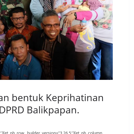
ilan bentuk Keprihatinan
DPRD Balikpapan.
.5″][et_pb_row _builder_version=”3.26.5″][et_pb_column