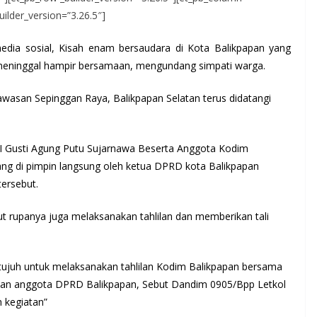
uilder_version=”3.26.5″]
media sosial, Kisah enam bersaudara di Kota Balikpapan yang
 meninggal hampir bersamaan, mengundang simpati warga.
awasan Sepinggan Raya, Balikpapan Selatan terus didatangi
I Gusti Agung Putu Sujarnawa Beserta Anggota Kodim
g di pimpin langsung oleh ketua DPRD kota Balikpapan
ersebut.
but rupanya juga melaksanakan tahlilan dan memberikan tali
tujuh untuk melaksanakan tahlilan Kodim Balikpapan bersama
an anggota DPRD Balikpapan, Sebut Dandim 0905/Bpp Letkol
 kegiatan”