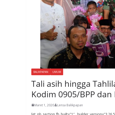
BALIKPAPAN
UMUM
Tali asih hingga Tahl
Kodim 0905/BPP dan 
Maret 1, 2020
Lensa Balikpapan
[et_pb_section fb_built=”1″ _builder_version=”3.26