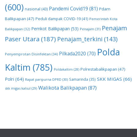
(600)
Pandemi Covid19
(81)
nasional
(43)
Pdam
Balikpapan
(47)
Peduli dampak COVID-19
(41)
Pemerintah Kota
Penajam
Pemkot Balikpapan
(53)
Balikpapan
(32)
Penajam
(31)
Paser Utara
(187)
Penajam_terkini
(143)
Polda
Pilkada2020
(70)
Penyemprotan Disinfektan
(34)
Kaltim
(785)
Polrestabalikpapan
(47)
Poldakaltim
(28)
Polri
(64)
SKK MIGAS
(66)
Samarinda
(35)
Rapat paripurna DPRD
(30)
Walikota Balikpapan
(87)
skk migas kalsul
(29)