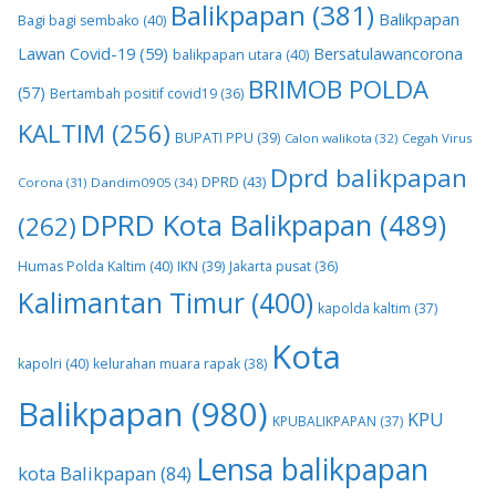
Balikpapan
(381)
Balikpapan
Bagi bagi sembako
(40)
Lawan Covid-19
(59)
Bersatulawancorona
balikpapan utara
(40)
BRIMOB POLDA
(57)
Bertambah positif covid19
(36)
KALTIM
(256)
BUPATI PPU
(39)
Calon walikota
(32)
Cegah Virus
Dprd balikpapan
DPRD
(43)
Corona
(31)
Dandim0905
(34)
DPRD Kota Balikpapan
(489)
(262)
Humas Polda Kaltim
(40)
IKN
(39)
Jakarta pusat
(36)
Kalimantan Timur
(400)
kapolda kaltim
(37)
Kota
kapolri
(40)
kelurahan muara rapak
(38)
Balikpapan
(980)
KPU
KPUBALIKPAPAN
(37)
Lensa balikpapan
kota Balikpapan
(84)