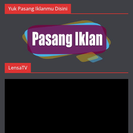
Yuk Pasang Iklanmu Disini
LensaTV
Pemutar
Video