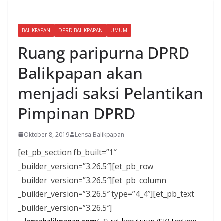
BALIKPAPAN
DPRD BALIKPAPAN
UMUM
Ruang paripurna DPRD
Balikpapan akan
menjadi saksi Pelantikan
Pimpinan DPRD
Oktober 8, 2019
Lensa Balikpapan
[et_pb_section fb_built=”1″
_builder_version=”3.26.5″][et_pb_row
_builder_version=”3.26.5″][et_pb_column
_builder_version=”3.26.5″ type=”4_4″][et_pb_text
_builder_version=”3.26.5″]
lensabalikpapan.com
/- Surat keputusan (SK) tentang