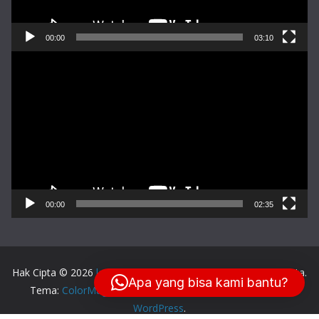
00:00
03:10
Pemutar
Video
00:00
02:35
Hak Cipta © 2026
lensa-balikpapan.com
. Keseluruhan Hak Cipta.
Apa yang bisa kami bantu?
Tema:
ColorMag
oleh ThemeGrill. Dipersembahkan oleh
WordPress
.