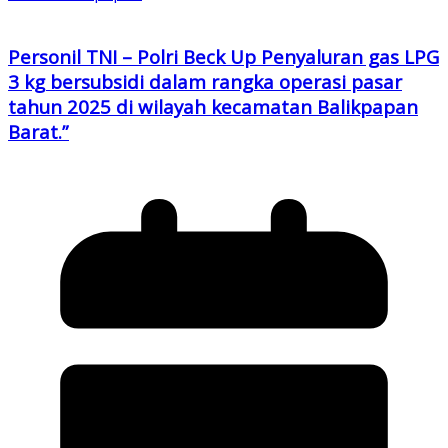
Personil TNI – Polri Beck Up Penyaluran gas LPG
3 kg bersubsidi dalam rangka operasi pasar
tahun 2025 di wilayah kecamatan Balikpapan
Barat.”