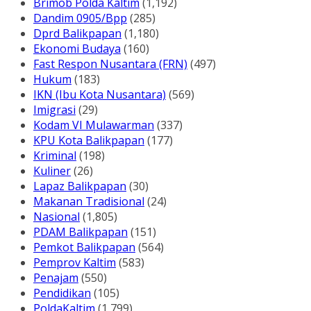
Brimob Polda Kaltim
(1,192)
Dandim 0905/Bpp
(285)
Dprd Balikpapan
(1,180)
Ekonomi Budaya
(160)
Fast Respon Nusantara (FRN)
(497)
Hukum
(183)
IKN (Ibu Kota Nusantara)
(569)
Imigrasi
(29)
Kodam VI Mulawarman
(337)
KPU Kota Balikpapan
(177)
Kriminal
(198)
Kuliner
(26)
Lapaz Balikpapan
(30)
Makanan Tradisional
(24)
Nasional
(1,805)
PDAM Balikpapan
(151)
Pemkot Balikpapan
(564)
Pemprov Kaltim
(583)
Penajam
(550)
Pendidikan
(105)
PoldaKaltim
(1,799)