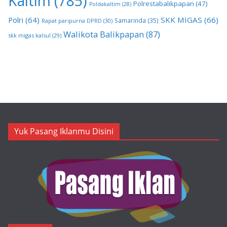
Kaltim
(785)
Polrestabalikpapan
(47)
Poldakaltim
(28)
Polri
(64)
SKK MIGAS
(66)
Samarinda
(35)
Rapat paripurna DPRD
(30)
Walikota Balikpapan
(87)
skk migas kalsul
(29)
Yuk Pasang Iklanmu Disini