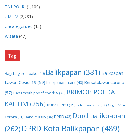
TNI-POLRI
(1,109)
UMUM
(2,281)
Uncategorized
(15)
Wisata
(47)
Tag
Balikpapan
(381)
Balikpapan
Bagi bagi sembako
(40)
Lawan Covid-19
(59)
Bersatulawancorona
balikpapan utara
(40)
BRIMOB POLDA
(57)
Bertambah positif covid19
(36)
KALTIM
(256)
BUPATI PPU
(39)
Calon walikota
(32)
Cegah Virus
Dprd balikpapan
DPRD
(43)
Corona
(31)
Dandim0905
(34)
DPRD Kota Balikpapan
(489)
(262)