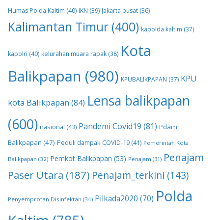
Humas Polda Kaltim
(40)
IKN
(39)
Jakarta pusat
(36)
Kalimantan Timur
(400)
kapolda kaltim
(37)
Kota
kapolri
(40)
kelurahan muara rapak
(38)
Balikpapan
(980)
KPU
KPUBALIKPAPAN
(37)
Lensa balikpapan
kota Balikpapan
(84)
(600)
Pandemi Covid19
(81)
nasional
(43)
Pdam
Balikpapan
(47)
Peduli dampak COVID-19
(41)
Pemerintah Kota
Penajam
Pemkot Balikpapan
(53)
Balikpapan
(32)
Penajam
(31)
Paser Utara
(187)
Penajam_terkini
(143)
Polda
Pilkada2020
(70)
Penyemprotan Disinfektan
(34)