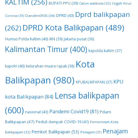
KALTIM
(256)
BUPATI PPU
(39)
Calon walikota
(32)
Cegah Virus
Dprd balikpapan
DPRD
(43)
Corona
(31)
Dandim0905
(34)
DPRD Kota Balikpapan
(489)
(262)
Humas Polda Kaltim
(40)
IKN
(39)
Jakarta pusat
(36)
Kalimantan Timur
(400)
kapolda kaltim
(37)
Kota
kapolri
(40)
kelurahan muara rapak
(38)
Balikpapan
(980)
KPU
KPUBALIKPAPAN
(37)
Lensa balikpapan
kota Balikpapan
(84)
(600)
Pandemi Covid19
(81)
nasional
(43)
Pdam
Balikpapan
(47)
Peduli dampak COVID-19
(41)
Pemerintah Kota
Penajam
Pemkot Balikpapan
(53)
Balikpapan
(32)
Penajam
(31)