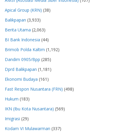
AMSI (Asosiasi Media Siber Indonesia)
(107)
Apical Group (KRN)
(38)
Balikpapan
(3,933)
Berita Utama
(2,063)
BI Bank Indonesia
(44)
Brimob Polda Kaltim
(1,192)
Dandim 0905/Bpp
(285)
Dprd Balikpapan
(1,181)
Ekonomi Budaya
(161)
Fast Respon Nusantara (FRN)
(498)
Hukum
(183)
IKN (Ibu Kota Nusantara)
(569)
Imigrasi
(29)
Kodam VI Mulawarman
(337)