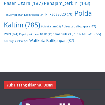
Paser Utara
(187)
Penajam_terkini
(143)
Polda
Pilkada2020
(70)
Penyemprotan Disinfektan
(34)
Kaltim
(785)
Polrestabalikpapan
(47)
Poldakaltim
(28)
Polri
(64)
SKK MIGAS
(66)
Samarinda
(35)
Rapat paripurna DPRD
(30)
Walikota Balikpapan
(87)
skk migas kalsul
(29)
Yuk Pasang Iklanmu Disini