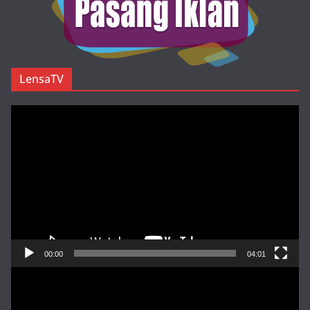
LensaTV
Pemutar
Video
00:00
04:01
Pemutar
Video