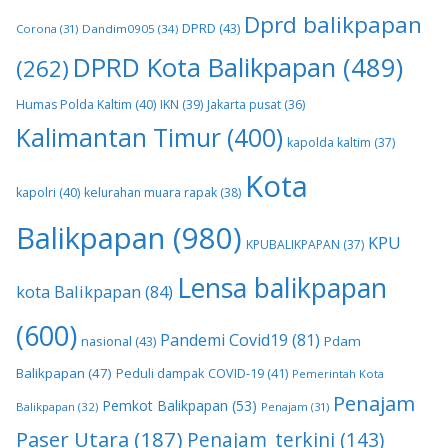
Dprd balikpapan
DPRD
(43)
Corona
(31)
Dandim0905
(34)
DPRD Kota Balikpapan
(489)
(262)
Humas Polda Kaltim
(40)
IKN
(39)
Jakarta pusat
(36)
Kalimantan Timur
(400)
kapolda kaltim
(37)
Kota
kapolri
(40)
kelurahan muara rapak
(38)
Balikpapan
(980)
KPU
KPUBALIKPAPAN
(37)
Lensa balikpapan
kota Balikpapan
(84)
(600)
Pandemi Covid19
(81)
nasional
(43)
Pdam
Balikpapan
(47)
Peduli dampak COVID-19
(41)
Pemerintah Kota
Penajam
Pemkot Balikpapan
(53)
Balikpapan
(32)
Penajam
(31)
Paser Utara
(187)
Penajam_terkini
(143)