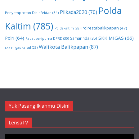
Polda
Pilkada2020
(70)
Penyemprotan Disinfektan
(34)
Kaltim
(785)
Polrestabalikpapan
(47)
Poldakaltim
(28)
Polri
(64)
SKK MIGAS
(66)
Samarinda
(35)
Rapat paripurna DPRD
(30)
Walikota Balikpapan
(87)
skk migas kalsul
(29)
Yuk Pasang Iklanmu Disini
LensaTV
Pemutar