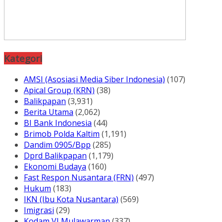
Kategori
AMSI (Asosiasi Media Siber Indonesia)
(107)
Apical Group (KRN)
(38)
Balikpapan
(3,931)
Berita Utama
(2,062)
BI Bank Indonesia
(44)
Brimob Polda Kaltim
(1,191)
Dandim 0905/Bpp
(285)
Dprd Balikpapan
(1,179)
Ekonomi Budaya
(160)
Fast Respon Nusantara (FRN)
(497)
Hukum
(183)
IKN (Ibu Kota Nusantara)
(569)
Imigrasi
(29)
Kodam VI Mulawarman
(337)