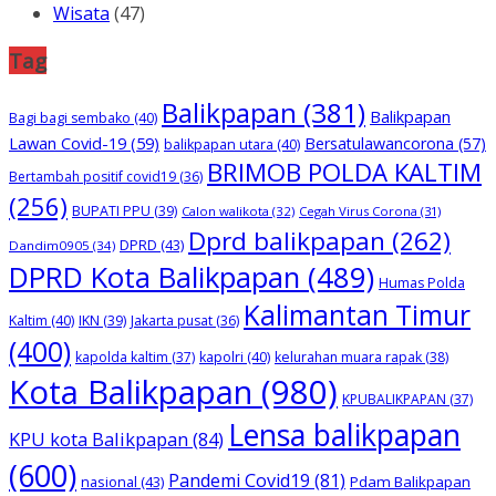
Wisata
(47)
Tag
Balikpapan
(381)
Balikpapan
Bagi bagi sembako
(40)
Lawan Covid-19
(59)
Bersatulawancorona
(57)
balikpapan utara
(40)
BRIMOB POLDA KALTIM
Bertambah positif covid19
(36)
(256)
BUPATI PPU
(39)
Calon walikota
(32)
Cegah Virus Corona
(31)
Dprd balikpapan
(262)
DPRD
(43)
Dandim0905
(34)
DPRD Kota Balikpapan
(489)
Humas Polda
Kalimantan Timur
Kaltim
(40)
IKN
(39)
Jakarta pusat
(36)
(400)
kapolda kaltim
(37)
kapolri
(40)
kelurahan muara rapak
(38)
Kota Balikpapan
(980)
KPUBALIKPAPAN
(37)
Lensa balikpapan
KPU kota Balikpapan
(84)
(600)
Pandemi Covid19
(81)
nasional
(43)
Pdam Balikpapan