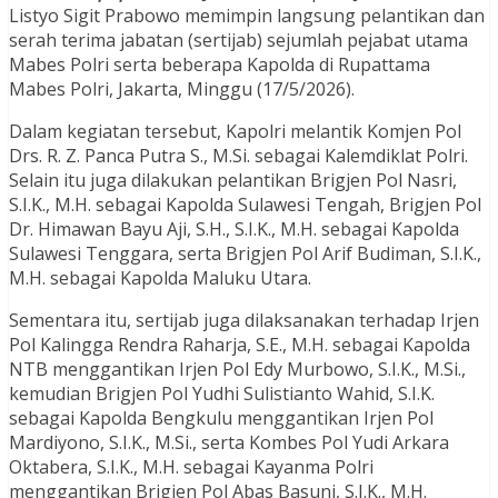
Listyo Sigit Prabowo memimpin langsung pelantikan dan
serah terima jabatan (sertijab) sejumlah pejabat utama
Mabes Polri serta beberapa Kapolda di Rupattama
Mabes Polri, Jakarta, Minggu (17/5/2026).
Dalam kegiatan tersebut, Kapolri melantik Komjen Pol
Drs. R. Z. Panca Putra S., M.Si. sebagai Kalemdiklat Polri.
Selain itu juga dilakukan pelantikan Brigjen Pol Nasri,
S.I.K., M.H. sebagai Kapolda Sulawesi Tengah, Brigjen Pol
Dr. Himawan Bayu Aji, S.H., S.I.K., M.H. sebagai Kapolda
Sulawesi Tenggara, serta Brigjen Pol Arif Budiman, S.I.K.,
M.H. sebagai Kapolda Maluku Utara.
Sementara itu, sertijab juga dilaksanakan terhadap Irjen
Pol Kalingga Rendra Raharja, S.E., M.H. sebagai Kapolda
NTB menggantikan Irjen Pol Edy Murbowo, S.I.K., M.Si.,
kemudian Brigjen Pol Yudhi Sulistianto Wahid, S.I.K.
sebagai Kapolda Bengkulu menggantikan Irjen Pol
Mardiyono, S.I.K., M.Si., serta Kombes Pol Yudi Arkara
Oktabera, S.I.K., M.H. sebagai Kayanma Polri
menggantikan Brigjen Pol Abas Basuni, S.I.K., M.H.