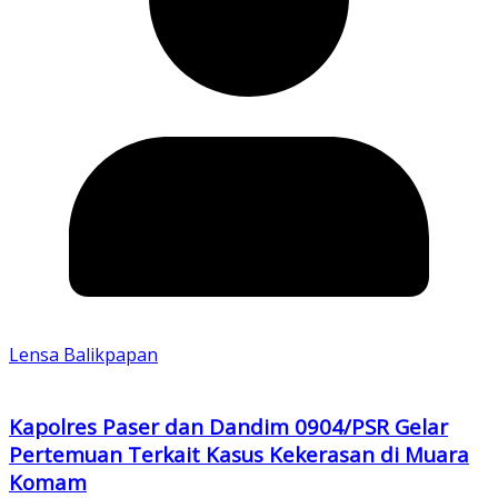
Lensa Balikpapan
Kapolres Paser dan Dandim 0904/PSR Gelar
Pertemuan Terkait Kasus Kekerasan di Muara
Komam