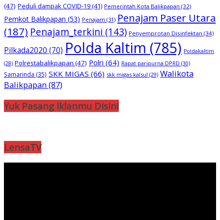
(47)
Peduli dampak COVID-19
(41)
Pemerintah Kota Balikpapan
(32)
Penajam Paser Utara
Pemkot Balikpapan
(53)
Penajam
(31)
(187)
Penajam_terkini
(143)
Penyemprotan Disinfektan
(34)
Polda Kaltim
(785)
Pilkada2020
(70)
Poldakaltim
Polri
(64)
Polrestabalikpapan
(47)
Rapat paripurna DPRD
(30)
(28)
Walikota
SKK MIGAS
(66)
Samarinda
(35)
skk migas kalsul
(29)
Balikpapan
(87)
Yuk Pasang Iklanmu Disini
LensaTV
Pemutar
Video