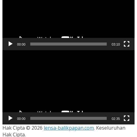
00:00
03:10
Pemutar
Video
00:00
02:35
Hak Cipta © 2026
lensa-balikpapan.com
. Keseluruhan
Hak Cipta.