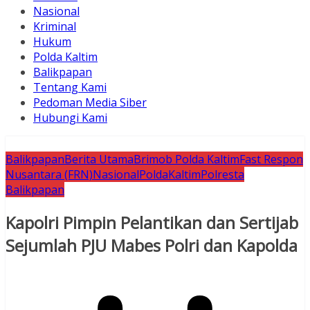
Nasional
Kriminal
Hukum
Polda Kaltim
Balikpapan
Tentang Kami
Pedoman Media Siber
Hubungi Kami
Balikpapan
Berita Utama
Brimob Polda Kaltim
Fast Respon
Nusantara (FRN)
Nasional
PoldaKaltim
Polresta
Balikpapan
Kapolri Pimpin Pelantikan dan Sertijab
Sejumlah PJU Mabes Polri dan Kapolda