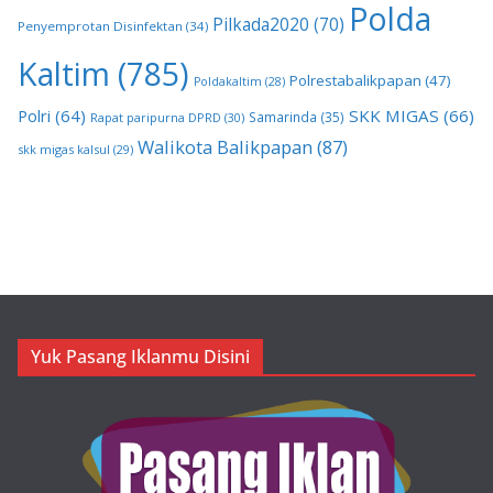
Polda
Pilkada2020
(70)
Penyemprotan Disinfektan
(34)
Kaltim
(785)
Polrestabalikpapan
(47)
Poldakaltim
(28)
Polri
(64)
SKK MIGAS
(66)
Samarinda
(35)
Rapat paripurna DPRD
(30)
Walikota Balikpapan
(87)
skk migas kalsul
(29)
Yuk Pasang Iklanmu Disini