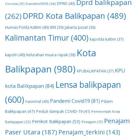
Dprd balikpapan
DPRD
(43)
Corona
(31)
Dandim0905
(34)
DPRD Kota Balikpapan
(489)
(262)
Humas Polda Kaltim
(40)
IKN
(39)
Jakarta pusat
(36)
Kalimantan Timur
(400)
kapolda kaltim
(37)
Kota
kapolri
(40)
kelurahan muara rapak
(38)
Balikpapan
(980)
KPU
KPUBALIKPAPAN
(37)
Lensa balikpapan
kota Balikpapan
(84)
(600)
Pandemi Covid19
(81)
nasional
(43)
Pdam
Balikpapan
(47)
Peduli dampak COVID-19
(41)
Pemerintah Kota
Penajam
Pemkot Balikpapan
(53)
Balikpapan
(32)
Penajam
(31)
Paser Utara
(187)
Penajam_terkini
(143)