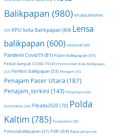
Balikpapan
(980)
KPUBALIKPAPAN
Lensa
KPU kota Balikpapan
(84)
(37)
balikpapan
(600)
nasional
(43)
Pandemi Covid19
(81)
Pdam Balikpapan
(47)
Peduli dampak COVID-19
(41)
Pemerintah Kota Balikpapan
Pemkot Balikpapan
(53)
(32)
Penajam
(31)
Penajam Paser Utara
(187)
Penajam_terkini
(143)
Penyemprotan
Polda
Pilkada2020
(70)
Disinfektan
(34)
Kaltim
(785)
Poldakaltim
(28)
Polri
(64)
Polrestabalikpapan
(47)
Rapat paripurna