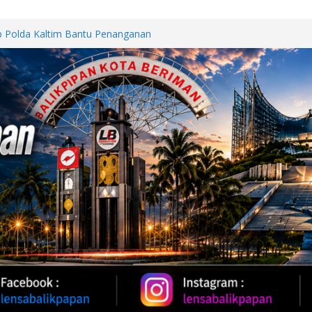
Perkuat Kemitraan dengan
papan Melalui Silaturahmi dan
b Polda Kaltim Bantu Penanganan
 Samarinda
h Provinsi Jawa Tengah Jajaki
vestasi
Oil 2026, Kapolda Kaltim
 Karhutla
WUT DI JALAN PATTIMURA
ALAN, WARGA MINTA SEGERA