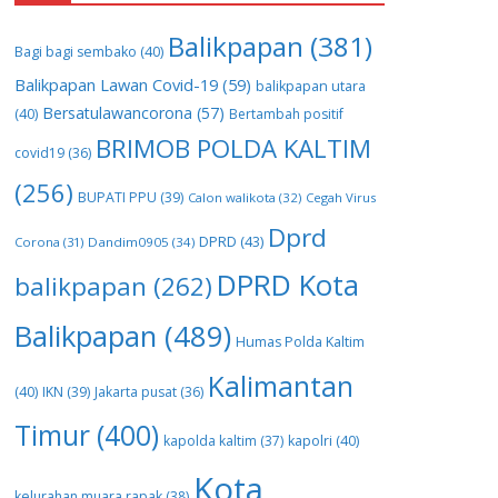
Balikpapan
(381)
Bagi bagi sembako
(40)
Balikpapan Lawan Covid-19
(59)
balikpapan utara
Bersatulawancorona
(57)
(40)
Bertambah positif
BRIMOB POLDA KALTIM
covid19
(36)
(256)
BUPATI PPU
(39)
Calon walikota
(32)
Cegah Virus
Dprd
DPRD
(43)
Corona
(31)
Dandim0905
(34)
DPRD Kota
balikpapan
(262)
Balikpapan
(489)
Humas Polda Kaltim
Kalimantan
(40)
IKN
(39)
Jakarta pusat
(36)
Timur
(400)
kapolda kaltim
(37)
kapolri
(40)
Kota
kelurahan muara rapak
(38)