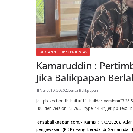
BALIKPAPAN
DPRD BALIKPAPAN
Kamaruddin : Perti
Jika Balikpapan Berl
Maret 19, 2020
Lensa Balikpapan
[et_pb_section fb_built=”1″ _builder_version=”3.26
_builder_version=”3.26.5″ type=”4_4″][et_pb_text _b
lensabalikpapan.com/-
Kamis (19/3/2020), Adany
pengawasan (PDP) yang berada di Samarinda, 