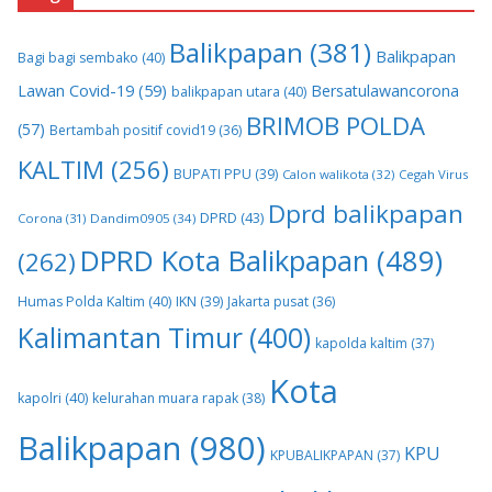
Balikpapan
(381)
Balikpapan
Bagi bagi sembako
(40)
Lawan Covid-19
(59)
Bersatulawancorona
balikpapan utara
(40)
BRIMOB POLDA
(57)
Bertambah positif covid19
(36)
KALTIM
(256)
BUPATI PPU
(39)
Calon walikota
(32)
Cegah Virus
Dprd balikpapan
DPRD
(43)
Corona
(31)
Dandim0905
(34)
DPRD Kota Balikpapan
(489)
(262)
Humas Polda Kaltim
(40)
IKN
(39)
Jakarta pusat
(36)
Kalimantan Timur
(400)
kapolda kaltim
(37)
Kota
kapolri
(40)
kelurahan muara rapak
(38)
Balikpapan
(980)
KPU
KPUBALIKPAPAN
(37)