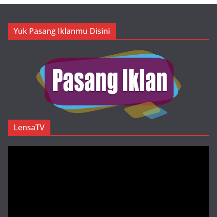
Yuk Pasang Iklanmu Disini
LensaTV
Pemutar
Video