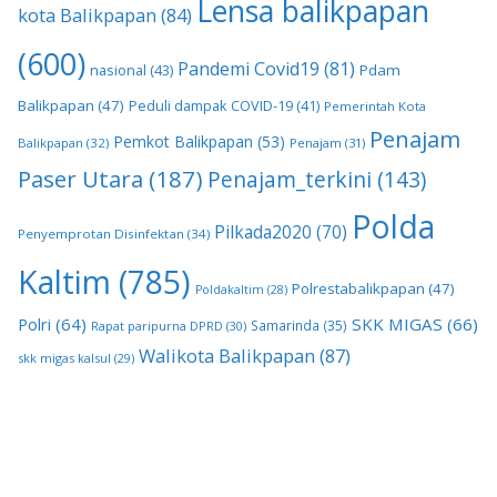
Lensa balikpapan
kota Balikpapan
(84)
(600)
Pandemi Covid19
(81)
nasional
(43)
Pdam
Balikpapan
(47)
Peduli dampak COVID-19
(41)
Pemerintah Kota
Penajam
Pemkot Balikpapan
(53)
Balikpapan
(32)
Penajam
(31)
Paser Utara
(187)
Penajam_terkini
(143)
Polda
Pilkada2020
(70)
Penyemprotan Disinfektan
(34)
Kaltim
(785)
Polrestabalikpapan
(47)
Poldakaltim
(28)
Polri
(64)
SKK MIGAS
(66)
Samarinda
(35)
Rapat paripurna DPRD
(30)
Walikota Balikpapan
(87)
skk migas kalsul
(29)