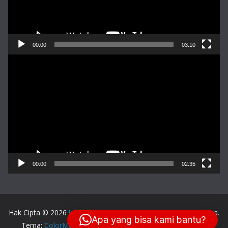
00:00
03:10
Pemutar
Video
00:00
02:35
Hak Cipta © 2026
lensa-balikpapan.com
. Keseluruhan Hak Cipta.
Apa yang bisa kami bantu?
Tema:
ColorMag
oleh ThemeGrill. Dipersembahkan oleh