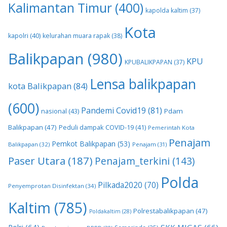
Kalimantan Timur
(400)
kapolda kaltim
(37)
Kota
kapolri
(40)
kelurahan muara rapak
(38)
Balikpapan
(980)
KPU
KPUBALIKPAPAN
(37)
Lensa balikpapan
kota Balikpapan
(84)
(600)
Pandemi Covid19
(81)
nasional
(43)
Pdam
Balikpapan
(47)
Peduli dampak COVID-19
(41)
Pemerintah Kota
Penajam
Pemkot Balikpapan
(53)
Balikpapan
(32)
Penajam
(31)
Paser Utara
(187)
Penajam_terkini
(143)
Polda
Pilkada2020
(70)
Penyemprotan Disinfektan
(34)
Kaltim
(785)
Polrestabalikpapan
(47)
Poldakaltim
(28)