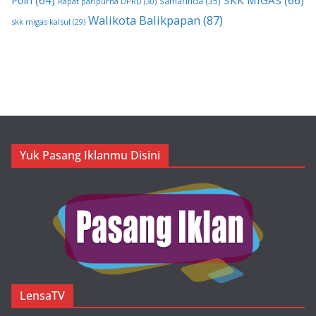
Polri
(64)
SKK MIGAS
(66)
Samarinda
(35)
Rapat paripurna DPRD
(30)
Walikota Balikpapan
(87)
skk migas kalsul
(29)
Yuk Pasang Iklanmu Disini
LensaTV