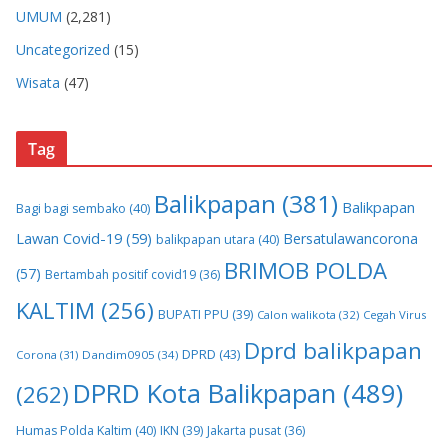
UMUM
(2,281)
Uncategorized
(15)
Wisata
(47)
Tag
Balikpapan
(381)
Balikpapan
Bagi bagi sembako
(40)
Lawan Covid-19
(59)
Bersatulawancorona
balikpapan utara
(40)
BRIMOB POLDA
(57)
Bertambah positif covid19
(36)
KALTIM
(256)
BUPATI PPU
(39)
Calon walikota
(32)
Cegah Virus
Dprd balikpapan
DPRD
(43)
Corona
(31)
Dandim0905
(34)
DPRD Kota Balikpapan
(489)
(262)
Humas Polda Kaltim
(40)
IKN
(39)
Jakarta pusat
(36)