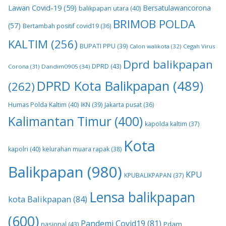
Lawan Covid-19
(59)
Bersatulawancorona
balikpapan utara
(40)
BRIMOB POLDA
(57)
Bertambah positif covid19
(36)
KALTIM
(256)
BUPATI PPU
(39)
Calon walikota
(32)
Cegah Virus
Dprd balikpapan
DPRD
(43)
Corona
(31)
Dandim0905
(34)
DPRD Kota Balikpapan
(489)
(262)
Humas Polda Kaltim
(40)
IKN
(39)
Jakarta pusat
(36)
Kalimantan Timur
(400)
kapolda kaltim
(37)
Kota
kapolri
(40)
kelurahan muara rapak
(38)
Balikpapan
(980)
KPU
KPUBALIKPAPAN
(37)
Lensa balikpapan
kota Balikpapan
(84)
(600)
Pandemi Covid19
(81)
nasional
(43)
Pdam