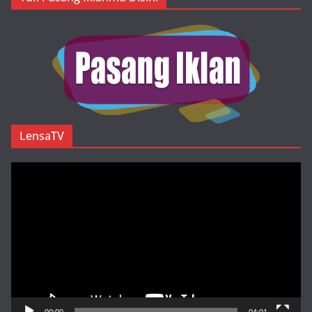
LensaTV
Pemutar
Video