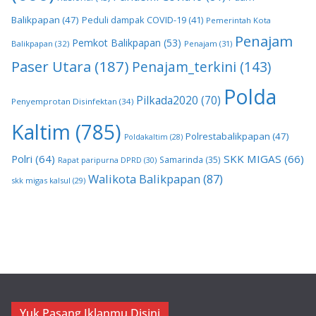
Balikpapan
(47)
Peduli dampak COVID-19
(41)
Pemerintah Kota
Penajam
Pemkot Balikpapan
(53)
Balikpapan
(32)
Penajam
(31)
Paser Utara
(187)
Penajam_terkini
(143)
Polda
Pilkada2020
(70)
Penyemprotan Disinfektan
(34)
Kaltim
(785)
Polrestabalikpapan
(47)
Poldakaltim
(28)
Polri
(64)
SKK MIGAS
(66)
Samarinda
(35)
Rapat paripurna DPRD
(30)
Walikota Balikpapan
(87)
skk migas kalsul
(29)
Yuk Pasang Iklanmu Disini