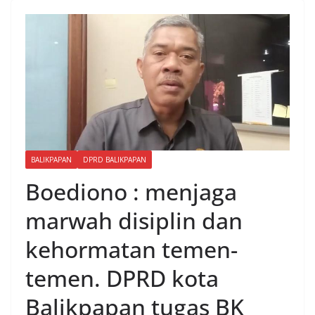
BALIKPAPAN
DPRD BALIKPAPAN
Boediono : menjaga
marwah disiplin dan
kehormatan temen-
temen. DPRD kota
Balikpapan tugas BK