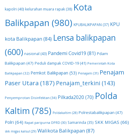
Kota
kapolri
(40)
kelurahan muara rapak
(38)
Balikpapan
(980)
KPU
KPUBALIKPAPAN
(37)
Lensa balikpapan
kota Balikpapan
(84)
(600)
Pandemi Covid19
(81)
nasional
(43)
Pdam
Balikpapan
(47)
Peduli dampak COVID-19
(41)
Pemerintah Kota
Penajam
Pemkot Balikpapan
(53)
Balikpapan
(32)
Penajam
(31)
Paser Utara
(187)
Penajam_terkini
(143)
Polda
Pilkada2020
(70)
Penyemprotan Disinfektan
(34)
Kaltim
(785)
Polrestabalikpapan
(47)
Poldakaltim
(28)
Polri
(64)
SKK MIGAS
(66)
Samarinda
(35)
Rapat paripurna DPRD
(30)
Walikota Balikpapan
(87)
skk migas kalsul
(29)