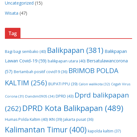
Uncategorized
(15)
Wisata
(47)
Tag
Balikpapan
(381)
Balikpapan
Bagi bagi sembako
(40)
Lawan Covid-19
(59)
Bersatulawancorona
balikpapan utara
(40)
BRIMOB POLDA
(57)
Bertambah positif covid19
(36)
KALTIM
(256)
BUPATI PPU
(39)
Calon walikota
(32)
Cegah Virus
Dprd balikpapan
DPRD
(43)
Corona
(31)
Dandim0905
(34)
DPRD Kota Balikpapan
(489)
(262)
Humas Polda Kaltim
(40)
IKN
(39)
Jakarta pusat
(36)
Kalimantan Timur
(400)
kapolda kaltim
(37)