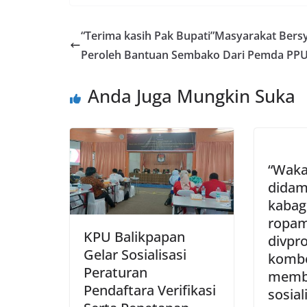
“Terima kasih Pak Bupati”Masyarakat Bers
Peroleh Bantuan Sembako Dari Pemda PP
Anda Juga Mungkin Suka
“Waka
didam
kabag
ropam
KPU Balikpapan
divpr
Gelar Sosialisasi
kombe
Peraturan
membu
Pendaftara Verifikasi
sosial