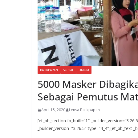
BALIKPAPAN
SOSIAL
UMUM
5000 Masker Dibagika
Sebagai Pemutus Mata
April 15, 2020
Lensa Balikpapan
[et_pb_section fb_built=”1″ _builder_version=”3.26
_builder_version=”3.26.5″ type=”4_4″][et_pb_text _b