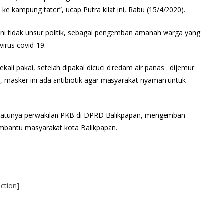
 ke kampung tator”, ucap Putra kilat ini, Rabu (15/4/2020).
ni tidak unsur politik, sebagai pengemban amanah warga yang
irus covid-19.
ekali pakai, setelah dipakai dicuci diredam air panas , dijemur
a, masker ini ada antibiotik agar masyarakat nyaman untuk
u satunya perwakilan PKB di DPRD Balikpapan, mengemban
mbantu masyarakat kota Balikpapan.
ction]