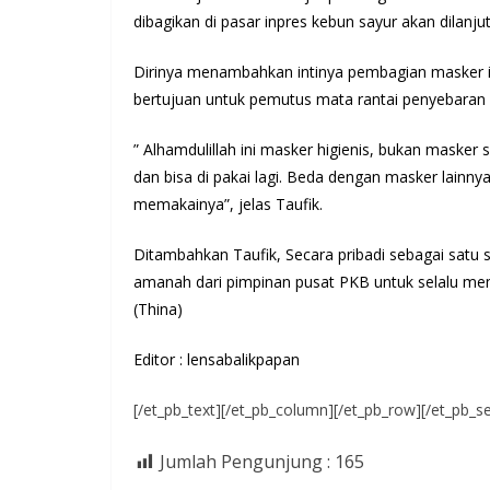
dibagikan di pasar inpres kebun sayur akan dilanjut
Dirinya menambahkan intinya pembagian masker i
bertujuan untuk pemutus mata rantai penyebaran v
” Alhamdulillah ini masker higienis, bukan masker s
dan bisa di pakai lagi. Beda dengan masker lainny
memakainya”, jelas Taufik.
Ditambahkan Taufik, Secara pribadi sebagai sat
amanah dari pimpinan pusat PKB untuk selalu me
(Thina)
Editor : lensabalikpapan
[/et_pb_text][/et_pb_column][/et_pb_row][/et_pb_se
Jumlah Pengunjung :
165