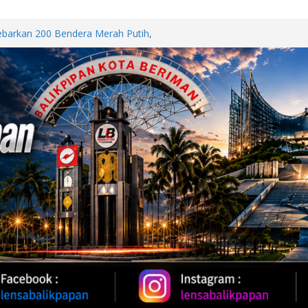
b Polda Kaltim Bantu Penanganan
 Samarinda
Sebarkan 200 Bendera Merah Putih,
akkan HUT ke-81 RI
Oil 2026, Kapolda Kaltim
 Karhutla
WUT DI JALAN PATTIMURA
ALAN, WARGA MINTA SEGERA
Perkuat Kemitraan dengan
papan Melalui Silaturahmi dan