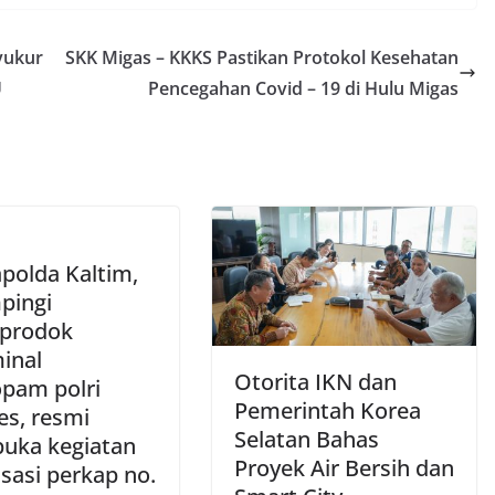
yukur
SKK Migas – KKKS Pastikan Protokol Kesehatan
U
Pencegahan Covid – 19 di Hulu Migas
polda Kaltim,
pingi
prodok
inal
Otorita IKN dan
opam polri
Pemerintah Korea
s, resmi
Selatan Bahas
ka kegiatan
Proyek Air Bersih dan
isasi perkap no.