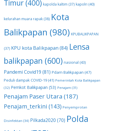
Timur
(400)
kapolda kaltim
(37)
kapolri
(40)
Kota
kelurahan muara rapak
(38)
Balikpapan
(980)
KPUBALIKPAPAN
Lensa
KPU kota Balikpapan
(84)
(37)
balikpapan
(600)
nasional
(43)
Pandemi Covid19
(81)
Pdam Balikpapan
(47)
Peduli dampak COVID-19
(41)
Pemerintah Kota Balikpapan
Pemkot Balikpapan
(53)
(32)
Penajam
(31)
Penajam Paser Utara
(187)
Penajam_terkini
(143)
Penyemprotan
Polda
Pilkada2020
(70)
Disinfektan
(34)