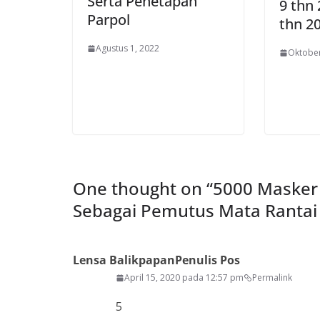
Serta Penetapan
9 thn 
Parpol
thn 2
Agustus 1, 2022
Oktober
One thought on “
5000 Masker 
Sebagai Pemutus Mata Rantai 
Lensa Balikpapan
Penulis Pos
April 15, 2020 pada 12:57 pm
Permalink
5