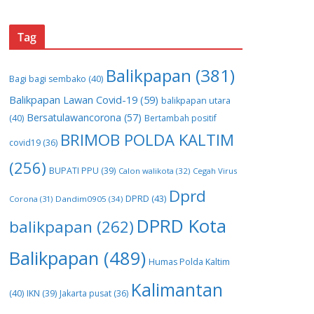
Tag
Balikpapan
(381)
Bagi bagi sembako
(40)
Balikpapan Lawan Covid-19
(59)
balikpapan utara
Bersatulawancorona
(57)
(40)
Bertambah positif
BRIMOB POLDA KALTIM
covid19
(36)
(256)
BUPATI PPU
(39)
Calon walikota
(32)
Cegah Virus
Dprd
DPRD
(43)
Corona
(31)
Dandim0905
(34)
DPRD Kota
balikpapan
(262)
Balikpapan
(489)
Humas Polda Kaltim
Kalimantan
(40)
IKN
(39)
Jakarta pusat
(36)