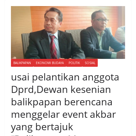
BALIKPAPAN
EKONOMI BUDAYA
POLITIK
SOSIAL
usai pelantikan anggota
Dprd,Dewan kesenian
balikpapan berencana
menggelar event akbar
yang bertajuk