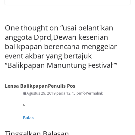
One thought on “
usai pelantikan
anggota Dprd,Dewan kesenian
balikpapan berencana menggelar
event akbar yang bertajuk
“Balikpapan Manuntung Festival”
”
Lensa Balikpapan
Penulis Pos
Agustus 29, 2019 pada 12:45 pm
Permalink
5
Balas
Tinggalkan Balasan