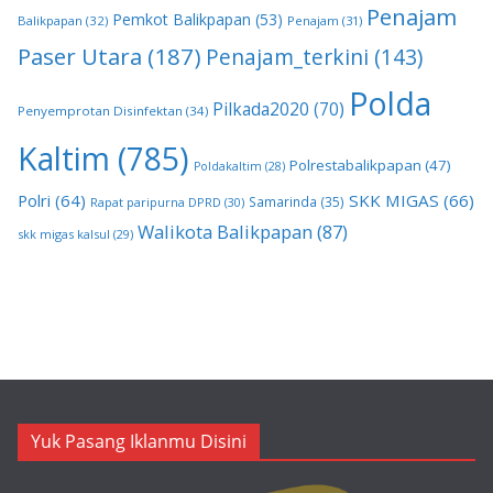
Penajam
Pemkot Balikpapan
(53)
Balikpapan
(32)
Penajam
(31)
Paser Utara
(187)
Penajam_terkini
(143)
Polda
Pilkada2020
(70)
Penyemprotan Disinfektan
(34)
Kaltim
(785)
Polrestabalikpapan
(47)
Poldakaltim
(28)
Polri
(64)
SKK MIGAS
(66)
Samarinda
(35)
Rapat paripurna DPRD
(30)
Walikota Balikpapan
(87)
skk migas kalsul
(29)
Yuk Pasang Iklanmu Disini