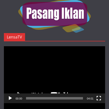
LensaTV
Pemutar
Video
00:00
04:01
Pemutar