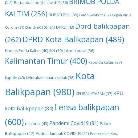
BRIMOB POLDA
(57)
Bertambah positif covid19
(36)
KALTIM
(256)
BUPATI PPU
(39)
Calon walikota
(32)
Cegah Virus
Dprd balikpapan
DPRD
(43)
Corona
(31)
Dandim0905
(34)
DPRD Kota Balikpapan
(489)
(262)
Humas Polda Kaltim
(40)
IKN
(39)
Jakarta pusat
(36)
Kalimantan Timur
(400)
kapolda kaltim
(37)
Kota
kapolri
(40)
kelurahan muara rapak
(38)
Balikpapan
(980)
KPU
KPUBALIKPAPAN
(37)
Lensa balikpapan
kota Balikpapan
(84)
(600)
Pandemi Covid19
(81)
nasional
(43)
Pdam
Balikpapan
(47)
Peduli dampak COVID-19
(41)
Pemerintah Kota