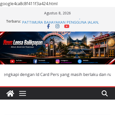
google4ca8c8f411f3a424.html
Skip
Agustus 8, 2026
to
Terbaru:
KABEL INTERNET SEMRAWUT DI JALAN
content
PATTIMURA BAHAYAKAN PENGGUNA JALAN,
WARGA MINTA SEGERA DITERTIBKAN
Dit Binmas Polda Kaltim Perkuat Kemitraan dengan
Komunitas SPTB BRC Balikpapan Melalui
Silaturahmi dan Edukasi Kamtibmas
APEL PAGI DAN SENAM BERSAMA, POLDA
KALTIM TINGKATKAN DISIPLIN DAN KEBUGARAN
PERSONEL
Otorita IKN dan Pemerintah Provinsi Jawa Tengah
Jajaki Peluang Kolaborasi dan Investasi
 dengan Id Card Pers yang masih berlaku dan namanya terd
Hadiri Forum Borneo Palm Oil 2026, Kapolda Kaltim
Tegaskan Komitmen Cegah Karhutla