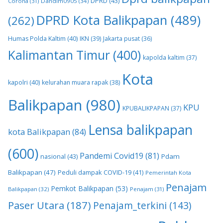
DPRD
(43)
Corona
(31)
Dandim0905
(34)
DPRD Kota Balikpapan
(489)
(262)
Humas Polda Kaltim
(40)
IKN
(39)
Jakarta pusat
(36)
Kalimantan Timur
(400)
kapolda kaltim
(37)
Kota
kapolri
(40)
kelurahan muara rapak
(38)
Balikpapan
(980)
KPU
KPUBALIKPAPAN
(37)
Lensa balikpapan
kota Balikpapan
(84)
(600)
Pandemi Covid19
(81)
nasional
(43)
Pdam
Balikpapan
(47)
Peduli dampak COVID-19
(41)
Pemerintah Kota
Penajam
Pemkot Balikpapan
(53)
Balikpapan
(32)
Penajam
(31)
Paser Utara
(187)
Penajam_terkini
(143)