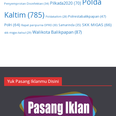
Polda
Pilkada2020
(70)
Penyemprotan Disinfektan
(34)
Kaltim
(785)
Polrestabalikpapan
(47)
Poldakaltim
(28)
Polri
(64)
SKK MIGAS
(66)
Samarinda
(35)
Rapat paripurna DPRD
(30)
Walikota Balikpapan
(87)
skk migas kalsul
(29)
Yuk Pasang Iklanmu Disini