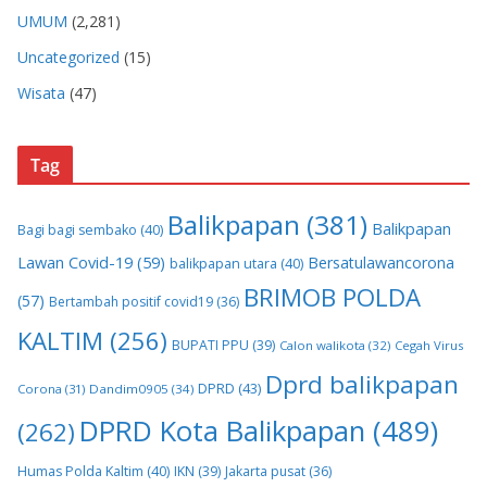
UMUM
(2,281)
Uncategorized
(15)
Wisata
(47)
Tag
Balikpapan
(381)
Balikpapan
Bagi bagi sembako
(40)
Lawan Covid-19
(59)
Bersatulawancorona
balikpapan utara
(40)
BRIMOB POLDA
(57)
Bertambah positif covid19
(36)
KALTIM
(256)
BUPATI PPU
(39)
Calon walikota
(32)
Cegah Virus
Dprd balikpapan
DPRD
(43)
Corona
(31)
Dandim0905
(34)
DPRD Kota Balikpapan
(489)
(262)
Humas Polda Kaltim
(40)
IKN
(39)
Jakarta pusat
(36)