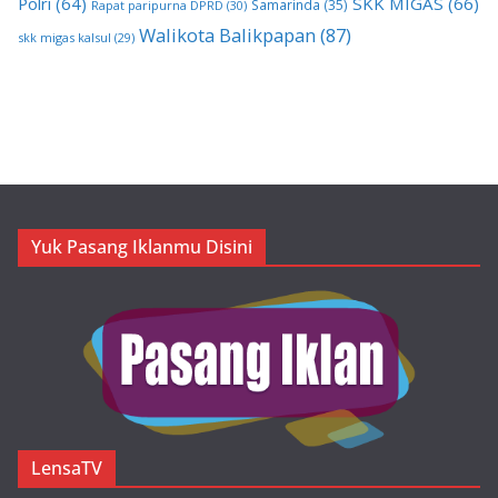
Polri
(64)
SKK MIGAS
(66)
Samarinda
(35)
Rapat paripurna DPRD
(30)
Walikota Balikpapan
(87)
skk migas kalsul
(29)
Yuk Pasang Iklanmu Disini
LensaTV