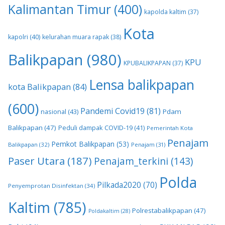
Kalimantan Timur
(400)
kapolda kaltim
(37)
Kota
kapolri
(40)
kelurahan muara rapak
(38)
Balikpapan
(980)
KPU
KPUBALIKPAPAN
(37)
Lensa balikpapan
kota Balikpapan
(84)
(600)
Pandemi Covid19
(81)
nasional
(43)
Pdam
Balikpapan
(47)
Peduli dampak COVID-19
(41)
Pemerintah Kota
Penajam
Pemkot Balikpapan
(53)
Balikpapan
(32)
Penajam
(31)
Paser Utara
(187)
Penajam_terkini
(143)
Polda
Pilkada2020
(70)
Penyemprotan Disinfektan
(34)
Kaltim
(785)
Polrestabalikpapan
(47)
Poldakaltim
(28)