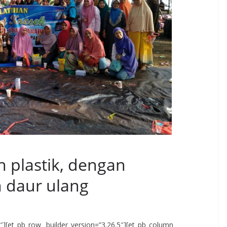
 plastik, dengan
 daur ulang
.5″][et_pb_row _builder_version=”3.26.5″][et_pb_column