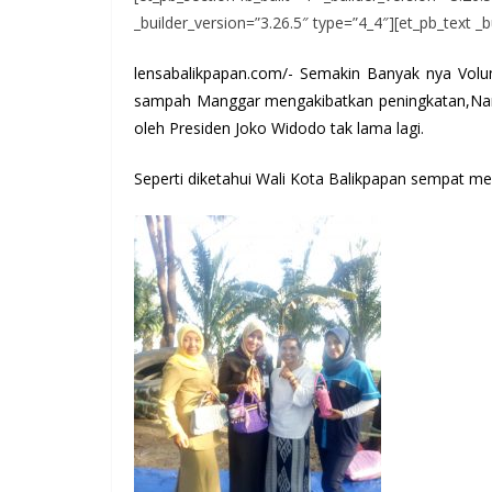
_builder_version=”3.26.5″ type=”4_4″][et_pb_text _b
lensabalikpapan.com
/- Semakin Banyak nya Volu
sampah Manggar mengakibatkan peningkatan,Nam
oleh Presiden Joko Widodo tak lama lagi.
Seperti diketahui Wali Kota Balikpapan sempat m