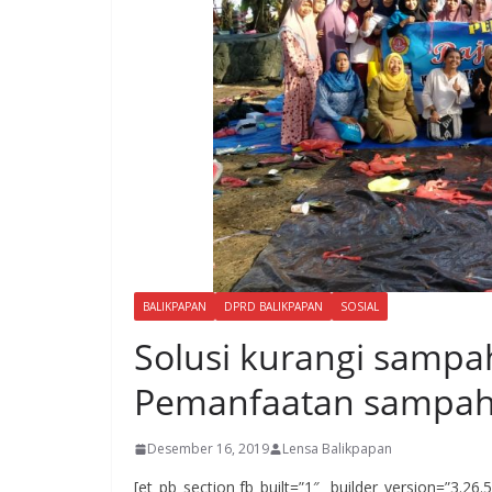
BALIKPAPAN
DPRD BALIKPAPAN
SOSIAL
Solusi kurangi sampah
Pemanfaatan sampah
Desember 16, 2019
Lensa Balikpapan
[et_pb_section fb_built=”1″ _builder_version=”3.26