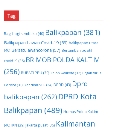
Tag
Balikpapan
(381)
Bagi bagi sembako
(40)
Balikpapan Lawan Covid-19
(59)
balikpapan utara
Bersatulawancorona
(57)
(40)
Bertambah positif
BRIMOB POLDA KALTIM
covid19
(36)
(256)
BUPATI PPU
(39)
Calon walikota
(32)
Cegah Virus
Dprd
DPRD
(43)
Corona
(31)
Dandim0905
(34)
DPRD Kota
balikpapan
(262)
Balikpapan
(489)
Humas Polda Kaltim
Kalimantan
(40)
IKN
(39)
Jakarta pusat
(36)