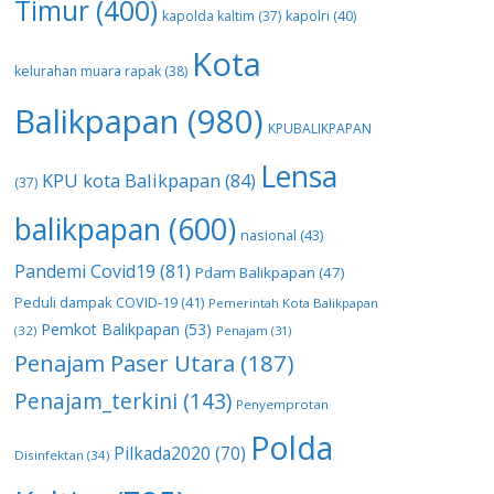
Timur
(400)
kapolda kaltim
(37)
kapolri
(40)
Kota
kelurahan muara rapak
(38)
Balikpapan
(980)
KPUBALIKPAPAN
Lensa
KPU kota Balikpapan
(84)
(37)
balikpapan
(600)
nasional
(43)
Pandemi Covid19
(81)
Pdam Balikpapan
(47)
Peduli dampak COVID-19
(41)
Pemerintah Kota Balikpapan
Pemkot Balikpapan
(53)
(32)
Penajam
(31)
Penajam Paser Utara
(187)
Penajam_terkini
(143)
Penyemprotan
Polda
Pilkada2020
(70)
Disinfektan
(34)