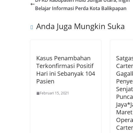
DPRD Kabupaten Hulu Sungai Utara, Ingin
Belajar Informasi Perda Kota Balikpapan
Anda Juga Mungkin Suka
Kasus Penambahan
Satga
Terkonfirmasi Positif
Carte
Hari ini Sebanyak 104
Gagal
Pasien
Penye
Senjat
Februari 15, 2021
Punca
Jaya*J
Maret
Opera
Carte