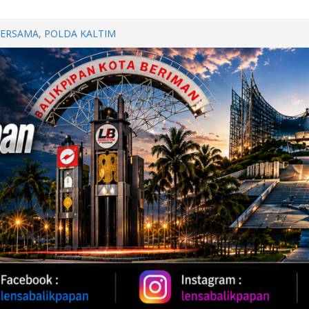
BERSAMA, POLDA KALTIM
DAN KEBUGARAN PERSONEL
h Provinsi Jawa Tengah Jajaki
vestasi
Oil 2026, Kapolda Kaltim
 Karhutla
WUT DI JALAN PATTIMURA
ALAN, WARGA MINTA SEGERA
Perkuat Kemitraan dengan
papan Melalui Silaturahmi dan