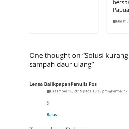
bersa
Papu
Maret 8
One thought on “
Solusi kurang
sampah daur ulang
”
Lensa Balikpapan
Penulis Pos
Desember 16, 2019 pada 10:16 pm
Permalink
5
Balas