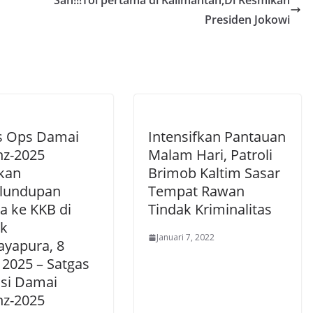
Sah!!!Tol pertama di Kalimantan,Di Resmikan
Presiden Jokowi
s Ops Damai
Intensifkan Pantauan
nz-2025
Malam Hari, Patroli
kan
Brimob Kaltim Sasar
lundupan
Tempat Rawan
a ke KKB di
Tindak Kriminalitas
k
Januari 7, 2022
ayapura, 8
 2025 – Satgas
si Damai
nz-2025