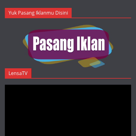
Yuk Pasang Iklanmu Disini
LensaTV
Pemutar
Video