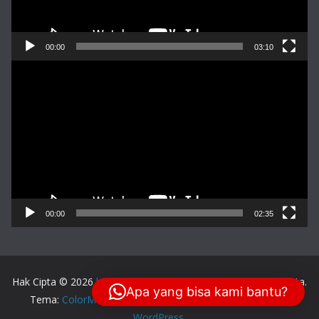
00:00
03:10
Pemutar
Video
00:00
02:35
Hak Cipta © 2026
lensa-balikpapan.com
. Keseluruhan Hak Cipta.
Apa yang bisa kami bantu?
Tema:
ColorMag
oleh ThemeGrill. Dipersembahkan oleh
WordPress
.