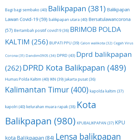
Balikpapan
(381)
Balikpapan
Bagi bagi sembako
(40)
Lawan Covid-19
(59)
Bersatulawancorona
balikpapan utara
(40)
BRIMOB POLDA
(57)
Bertambah positif covid19
(36)
KALTIM
(256)
BUPATI PPU
(39)
Calon walikota
(32)
Cegah Virus
Dprd balikpapan
DPRD
(43)
Corona
(31)
Dandim0905
(34)
DPRD Kota Balikpapan
(489)
(262)
Humas Polda Kaltim
(40)
IKN
(39)
Jakarta pusat
(36)
Kalimantan Timur
(400)
kapolda kaltim
(37)
Kota
kapolri
(40)
kelurahan muara rapak
(38)
Balikpapan
(980)
KPU
KPUBALIKPAPAN
(37)
Lensa balikpapan
kota Balikpapan
(84)