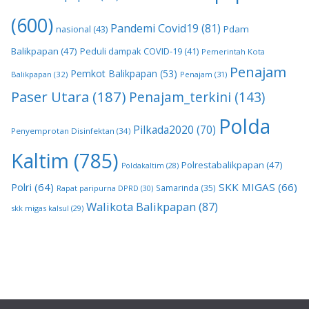
(600)
Pandemi Covid19
(81)
nasional
(43)
Pdam
Balikpapan
(47)
Peduli dampak COVID-19
(41)
Pemerintah Kota
Penajam
Pemkot Balikpapan
(53)
Balikpapan
(32)
Penajam
(31)
Paser Utara
(187)
Penajam_terkini
(143)
Polda
Pilkada2020
(70)
Penyemprotan Disinfektan
(34)
Kaltim
(785)
Polrestabalikpapan
(47)
Poldakaltim
(28)
Polri
(64)
SKK MIGAS
(66)
Samarinda
(35)
Rapat paripurna DPRD
(30)
Walikota Balikpapan
(87)
skk migas kalsul
(29)