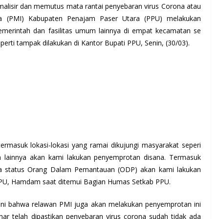
alisir dan memutus mata rantai penyebaran virus Corona atau
sia (PMI) Kabupaten Penajam Paser Utara (PPU) melakukan
emerintah dan fasilitas umum lainnya di empat kecamatan se
erti tampak dilakukan di Kantor Bupati PPU, Senin, (30/03).
masuk lokasi-lokasi yang ramai dikujungi masyarakat seperi
um lainnya akan kami lakukan penyemprotan disana. Termasuk
a status Orang Dalam Pemantauan (ODP) akan kami lakukan
PPU, Hamdam saat ditemui Bagian Humas Setkab PPU.
ni bahwa relawan PMI juga akan melakukan penyemprotan ini
r telah dipastikan penyebaran virus corona sudah tidak ada