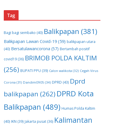
Tag
Balikpapan
(381)
Bagi bagi sembako
(40)
Balikpapan Lawan Covid-19
(59)
balikpapan utara
Bersatulawancorona
(57)
(40)
Bertambah positif
BRIMOB POLDA KALTIM
covid19
(36)
(256)
BUPATI PPU
(39)
Calon walikota
(32)
Cegah Virus
Dprd
DPRD
(43)
Corona
(31)
Dandim0905
(34)
DPRD Kota
balikpapan
(262)
Balikpapan
(489)
Humas Polda Kaltim
Kalimantan
(40)
IKN
(39)
Jakarta pusat
(36)