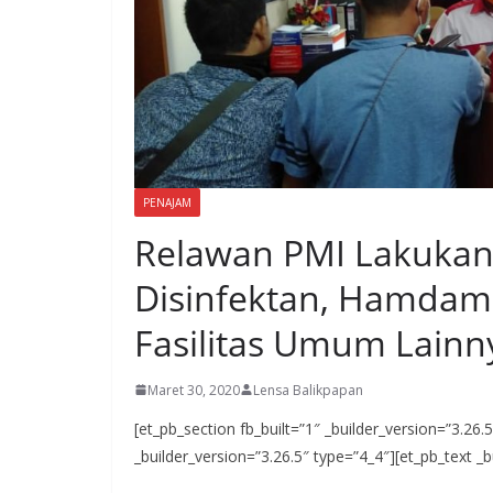
PENAJAM
Relawan PMI Lakuka
Disinfektan, Hamdam
Fasilitas Umum Lainn
Maret 30, 2020
Lensa Balikpapan
[et_pb_section fb_built=”1″ _builder_version=”3.26
_builder_version=”3.26.5″ type=”4_4″][et_pb_text _b