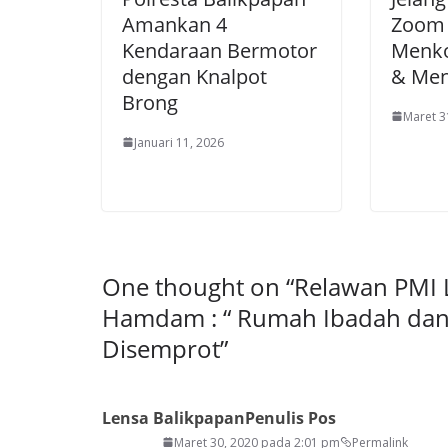
Amankan 4
Zoom
Kendaraan Bermotor
Menko
dengan Knalpot
& Men
Brong
Maret 3
Januari 11, 2026
One thought on “
Relawan PMI 
Hamdam : “ Rumah Ibadah dan 
Disemprot
”
Lensa Balikpapan
Penulis Pos
Maret 30, 2020 pada 2:01 pm
Permalink