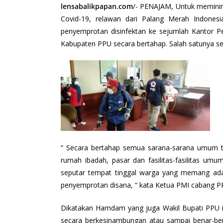
lensabalikpapan.com
/- PENAJAM, Untuk meminim
Covid-19, relawan dari Palang Merah Indone
penyemprotan disinfektan ke sejumlah Kantor P
Kabupaten PPU secara bertahap. Salah satunya sep
“ Secara bertahap semua sarana-sarana umum ter
rumah ibadah, pasar dan fasilitas-fasilitas um
seputar tempat tinggal warga yang memang ad
penyemprotan disana, “ kata Ketua PMI cabang 
Dikatakan Hamdam yang juga Wakil Bupati PPU i
secara berkesinambungan atau sampai benar-bena