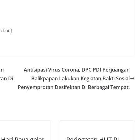
ction]
un
Antisipasi Virus Corona, DPC PDI Perjuangan
an Di
Balikpapan Lakukan Kegiatan Bakti Sosial
Penyemprotan Desifektan Di Berbagai Tempat.
 Hari Raya gelar
Peringatan HUT RI