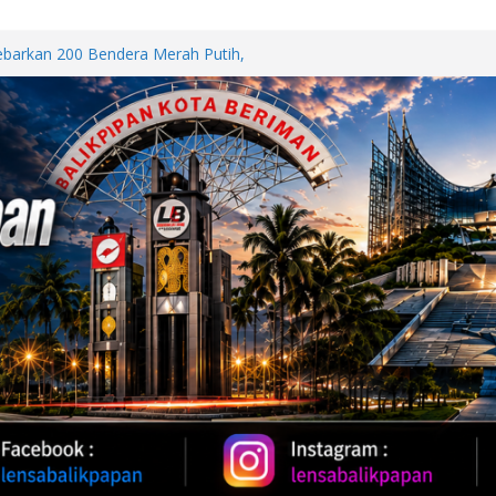
b Polda Kaltim Bantu Penanganan
 Samarinda
Sebarkan 200 Bendera Merah Putih,
akkan HUT ke-81 RI
Oil 2026, Kapolda Kaltim
 Karhutla
WUT DI JALAN PATTIMURA
ALAN, WARGA MINTA SEGERA
Perkuat Kemitraan dengan
papan Melalui Silaturahmi dan