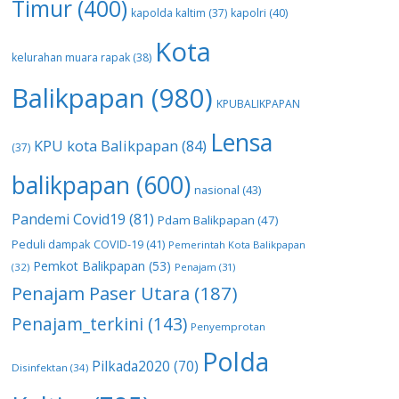
Timur
(400)
kapolda kaltim
(37)
kapolri
(40)
Kota
kelurahan muara rapak
(38)
Balikpapan
(980)
KPUBALIKPAPAN
Lensa
KPU kota Balikpapan
(84)
(37)
balikpapan
(600)
nasional
(43)
Pandemi Covid19
(81)
Pdam Balikpapan
(47)
Peduli dampak COVID-19
(41)
Pemerintah Kota Balikpapan
Pemkot Balikpapan
(53)
(32)
Penajam
(31)
Penajam Paser Utara
(187)
Penajam_terkini
(143)
Penyemprotan
Polda
Pilkada2020
(70)
Disinfektan
(34)