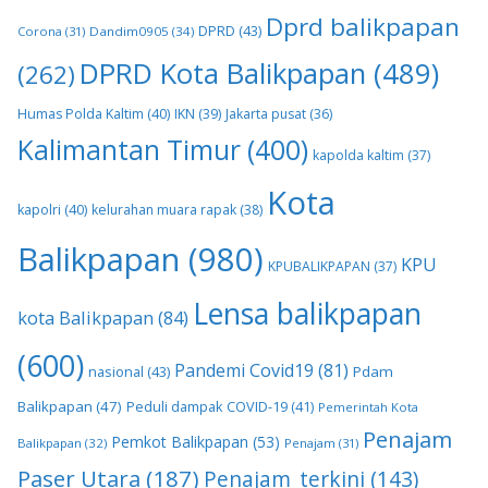
Dprd balikpapan
DPRD
(43)
Corona
(31)
Dandim0905
(34)
DPRD Kota Balikpapan
(489)
(262)
Humas Polda Kaltim
(40)
IKN
(39)
Jakarta pusat
(36)
Kalimantan Timur
(400)
kapolda kaltim
(37)
Kota
kapolri
(40)
kelurahan muara rapak
(38)
Balikpapan
(980)
KPU
KPUBALIKPAPAN
(37)
Lensa balikpapan
kota Balikpapan
(84)
(600)
Pandemi Covid19
(81)
nasional
(43)
Pdam
Balikpapan
(47)
Peduli dampak COVID-19
(41)
Pemerintah Kota
Penajam
Pemkot Balikpapan
(53)
Balikpapan
(32)
Penajam
(31)
Paser Utara
(187)
Penajam_terkini
(143)