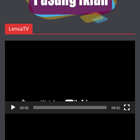
LensaTV
Pemutar
Video
00:00
04:01
Pemutar
Video