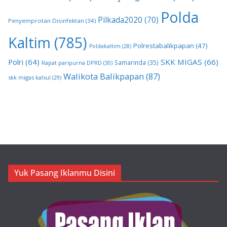
Polda
Pilkada2020
(70)
Penyemprotan Disinfektan
(34)
Kaltim
(785)
Polrestabalikpapan
(47)
Poldakaltim
(28)
Polri
(64)
SKK MIGAS
(66)
Samarinda
(35)
Rapat paripurna DPRD
(30)
Walikota Balikpapan
(87)
skk migas kalsul
(29)
Yuk Pasang Iklanmu Disini