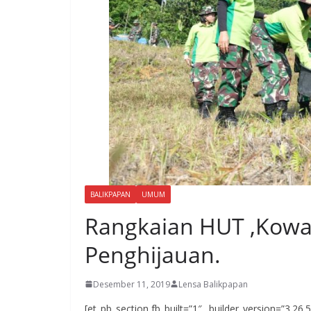
BALIKPAPAN
UMUM
Rangkaian HUT ,Kowa
Penghijauan.
Desember 11, 2019
Lensa Balikpapan
[et_pb_section fb_built=”1″ _builder_version=”3.26