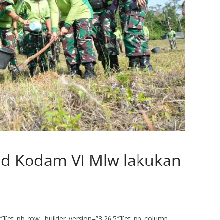
d Kodam VI Mlw lakukan
.5″][et_pb_row _builder_version=”3.26.5″][et_pb_column