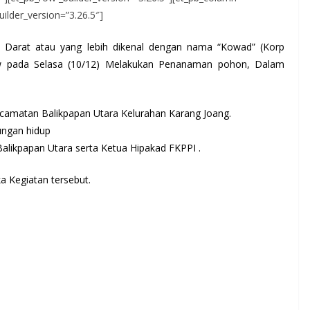
uilder_version=”3.26.5″]
n Darat atau yang lebih dikenal dengan nama “Kowad” (Korp
lw pada Selasa (10/12) Melakukan Penanaman pohon, Dalam
ecamatan Balikpapan Utara Kelurahan Karang Joang.
kungan hidup
alikpapan Utara serta Ketua Hipakad FKPPI .
 Kegiatan tersebut.