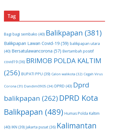
Tag
Balikpapan
(381)
Bagi bagi sembako
(40)
Balikpapan Lawan Covid-19
(59)
balikpapan utara
Bersatulawancorona
(57)
(40)
Bertambah positif
BRIMOB POLDA KALTIM
covid19
(36)
(256)
BUPATI PPU
(39)
Calon walikota
(32)
Cegah Virus
Dprd
DPRD
(43)
Corona
(31)
Dandim0905
(34)
DPRD Kota
balikpapan
(262)
Balikpapan
(489)
Humas Polda Kaltim
Kalimantan
(40)
IKN
(39)
Jakarta pusat
(36)