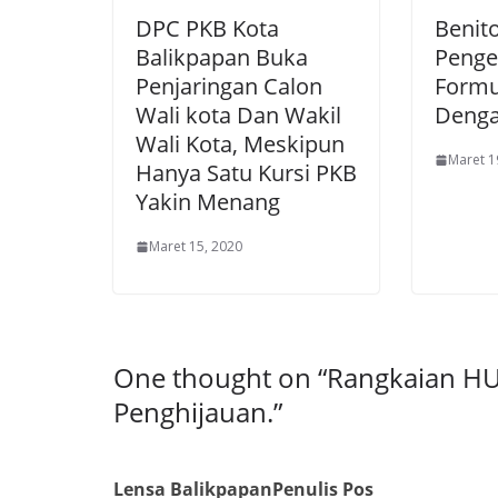
DPC PKB Kota
Benito
Balikpapan Buka
Penge
Penjaringan Calon
Formu
Wali kota Dan Wakil
Dengan
Wali Kota, Meskipun
Maret 1
Hanya Satu Kursi PKB
Yakin Menang
Maret 15, 2020
One thought on “
Rangkaian HU
Penghijauan.
”
Lensa Balikpapan
Penulis Pos