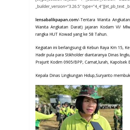
_builder_version=”3.26.5″ type=”4_4″][et_pb_text _b
lensabalikpapan.com
/-Tentara Wanita Angkata
Wanita Angkatan Darat) jajaran Kodam VI/ M
rangka HUT Kowad yang ke 58 Tahun.
Kegiatan ini berlangsung di Kebun Raya Km 15, K
Hadir pula para Stikholder diantaranya Dinas ling
Prajurit Kodim 0905/BPP, Camat,lurah, Kapolsek B
Kepala Dinas Lingkungan Hidup,Suryanto membuka