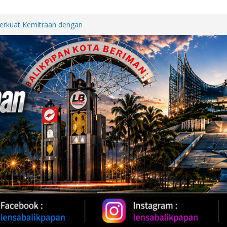
WUT DI JALAN PATTIMURA
ALAN, WARGA MINTA SEGERA
Perkuat Kemitraan dengan
papan Melalui Silaturahmi dan
BERSAMA, POLDA KALTIM
DAN KEBUGARAN PERSONEL
h Provinsi Jawa Tengah Jajaki
vestasi
Oil 2026, Kapolda Kaltim
 Karhutla