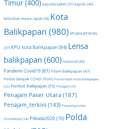
Timur
(400)
kapolda kaltim
(37)
kapolri
(40)
Kota
kelurahan muara rapak
(38)
Balikpapan
(980)
KPUBALIKPAPAN
Lensa
KPU kota Balikpapan
(84)
(37)
balikpapan
(600)
nasional
(43)
Pandemi Covid19
(81)
Pdam Balikpapan
(47)
Peduli dampak COVID-19
(41)
Pemerintah Kota Balikpapan
Pemkot Balikpapan
(53)
(32)
Penajam
(31)
Penajam Paser Utara
(187)
Penajam_terkini
(143)
Penyemprotan
Polda
Pilkada2020
(70)
Disinfektan
(34)