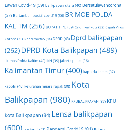
Lawan Covid-19
(59)
Bersatulawancorona
balikpapan utara
(40)
BRIMOB POLDA
(57)
Bertambah positif covid19
(36)
KALTIM
(256)
BUPATI PPU
(39)
Calon walikota
(32)
Cegah Virus
Dprd balikpapan
DPRD
(43)
Corona
(31)
Dandim0905
(34)
DPRD Kota Balikpapan
(489)
(262)
Humas Polda Kaltim
(40)
IKN
(39)
Jakarta pusat
(36)
Kalimantan Timur
(400)
kapolda kaltim
(37)
Kota
kapolri
(40)
kelurahan muara rapak
(38)
Balikpapan
(980)
KPU
KPUBALIKPAPAN
(37)
Lensa balikpapan
kota Balikpapan
(84)
(600)
Pandemi Covid19
(81)
nasional
(43)
Pdam