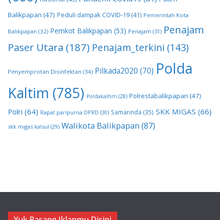
Balikpapan
(47)
Peduli dampak COVID-19
(41)
Pemerintah Kota
Penajam
Pemkot Balikpapan
(53)
Balikpapan
(32)
Penajam
(31)
Paser Utara
(187)
Penajam_terkini
(143)
Polda
Pilkada2020
(70)
Penyemprotan Disinfektan
(34)
Kaltim
(785)
Polrestabalikpapan
(47)
Poldakaltim
(28)
Polri
(64)
SKK MIGAS
(66)
Samarinda
(35)
Rapat paripurna DPRD
(30)
Walikota Balikpapan
(87)
skk migas kalsul
(29)
Yuk Pasang Iklanmu Disini