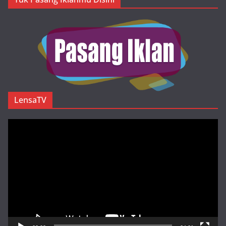
LensaTV
Pemutar
Video