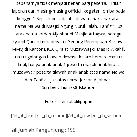
sebenarnya tidak menjadi beban bagi peserta. Brikut
laporan dari masing-masing official, kegiatan lomba pada
Minggu 1 September adalah Tilawah anak-anak atas
nama Najwa di Masjid Agung Nurul Falah, Tahfiz 1 juz
atas nama Jordan Aljabbar di Masjid Attaqwa, beregu
Syarhil Qur’an temaptnya di Gedung Perempuan Berjaya,
MMQ di Kantor BKD, Qira’at Muzawwaj di Masjid Alkahfi,
untuk golongan tilawah dewasa belum berhasil masuk
final, hanya anak-anak 1 peserta masuk final, kiraat
muzawwa,1peserta tilawah anak anak atas nama Najwa
dan Tahfiz 1 juz atas nama Jordan Aljabbar.
Sumber : humas8 Iskandar
Editor : lensabalikpapan
[/et_pb_text][/et_pb_column][/et_pb_row][/et_pb_section]
Jumlah Pengunjung :
195