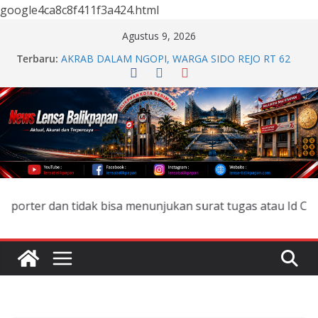
google4ca8c8f411f3a424.html
Skip
Agustus 9, 2026
Hadiri Forum Borneo Palm Oil 2026, Kapolda Kaltim
to
Terbaru:
Tegaskan Komitmen Cegah Karhutla
content
AKRAB DALAM NGOPI, WARGA SIDO REJO RT 62
GRAHA INDAH DUDUK BARENG BAHAS
KEBERSAMAAN DAN PEMBANGUNAN
35 IBU-IBU RT 62 GRAHA INDAH RUTIN GELAR
ARISAN DASAWISMA, PERERAT SILATURAHMI
APEL PAGI DAN SENAM BERSAMA, POLDA
KALTIM TINGKATKAN DISIPLIN DAN KEBUGARAN
PERSONEL
Otorita IKN dan Pemerintah Provinsi Jawa Tengah
Jajaki Peluang Kolaborasi dan Investasi
 dan tidak bisa menunjukan surat tugas atau Id Card Pers