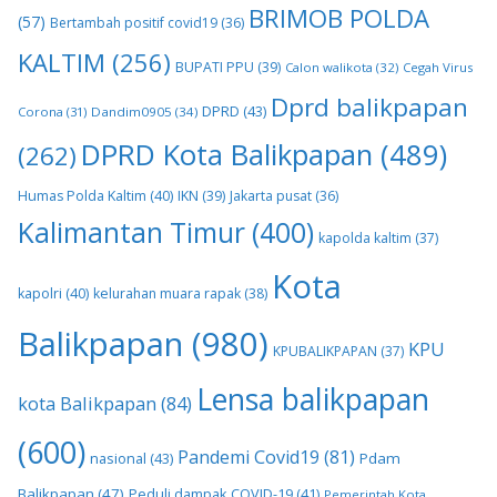
BRIMOB POLDA
(57)
Bertambah positif covid19
(36)
KALTIM
(256)
BUPATI PPU
(39)
Calon walikota
(32)
Cegah Virus
Dprd balikpapan
DPRD
(43)
Corona
(31)
Dandim0905
(34)
DPRD Kota Balikpapan
(489)
(262)
Humas Polda Kaltim
(40)
IKN
(39)
Jakarta pusat
(36)
Kalimantan Timur
(400)
kapolda kaltim
(37)
Kota
kapolri
(40)
kelurahan muara rapak
(38)
Balikpapan
(980)
KPU
KPUBALIKPAPAN
(37)
Lensa balikpapan
kota Balikpapan
(84)
(600)
Pandemi Covid19
(81)
nasional
(43)
Pdam
Balikpapan
(47)
Peduli dampak COVID-19
(41)
Pemerintah Kota