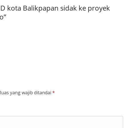
RD kota Balikpapan sidak ke proyek
o
”
Ruas yang wajib ditandai
*