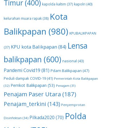
Timur
(400)
kapolda kaltim
(37)
kapolri
(40)
Kota
kelurahan muara rapak
(38)
Balikpapan
(980)
KPUBALIKPAPAN
Lensa
KPU kota Balikpapan
(84)
(37)
balikpapan
(600)
nasional
(43)
Pandemi Covid19
(81)
Pdam Balikpapan
(47)
Peduli dampak COVID-19
(41)
Pemerintah Kota Balikpapan
Pemkot Balikpapan
(53)
(32)
Penajam
(31)
Penajam Paser Utara
(187)
Penajam_terkini
(143)
Penyemprotan
Polda
Pilkada2020
(70)
Disinfektan
(34)