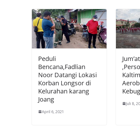
Peduli
Jum’at
Bencana,Fadlian
,Pers
Noor Datangi Lokasi
Kalti
Korban Longsor di
Aerob
Kelurahan karang
Kebug
Joang
Juli 8, 2
April 6, 2021