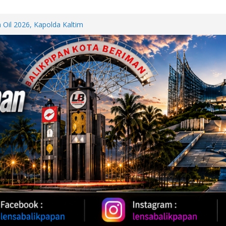
h Provinsi Jawa Tengah Jajaki
vestasi
Oil 2026, Kapolda Kaltim
 Karhutla
RGA SIDO REJO RT 62 GRAHA
BAHAS KEBERSAMAAN DAN
 INDAH RUTIN GELAR ARISAN
ILATURAHMI
BERSAMA, POLDA KALTIM
DAN KEBUGARAN PERSONEL