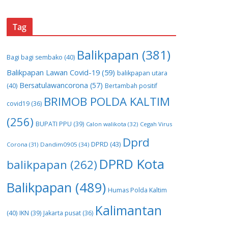
Tag
Balikpapan
(381)
Bagi bagi sembako
(40)
Balikpapan Lawan Covid-19
(59)
balikpapan utara
Bersatulawancorona
(57)
(40)
Bertambah positif
BRIMOB POLDA KALTIM
covid19
(36)
(256)
BUPATI PPU
(39)
Calon walikota
(32)
Cegah Virus
Dprd
DPRD
(43)
Corona
(31)
Dandim0905
(34)
DPRD Kota
balikpapan
(262)
Balikpapan
(489)
Humas Polda Kaltim
Kalimantan
(40)
IKN
(39)
Jakarta pusat
(36)