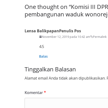
One thought on “
Komisi III DP
pembangunan waduk wonorej
Lensa Balikpapan
Penulis Pos
November 12, 2019 pada 10:42 am
Permalink
4.5
Balas
Tinggalkan Balasan
Alamat email Anda tidak akan dipublikasikan.
Komentar
*