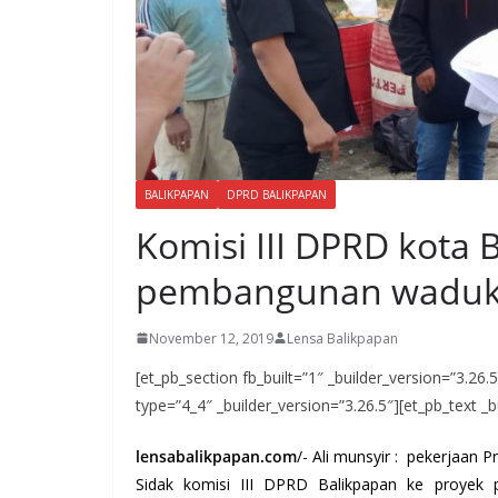
BALIKPAPAN
DPRD BALIKPAPAN
Komisi III DPRD kota 
pembangunan waduk
November 12, 2019
Lensa Balikpapan
[et_pb_section fb_built=”1″ _builder_version=”3.26
type=”4_4″ _builder_version=”3.26.5″][et_pb_text _b
lensabalikpapan.com
/- Ali munsyir : pekerjaan P
Sidak komisi III DPRD Balikpapan ke proyek