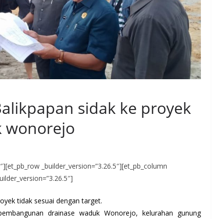
Balikpapan sidak ke proyek
 wonorejo
.5″][et_pb_row _builder_version=”3.26.5″][et_pb_column
uilder_version=”3.26.5″]
royek tidak sesuai dengan target.
 pembangunan drainase waduk Wonorejo, kelurahan gunung