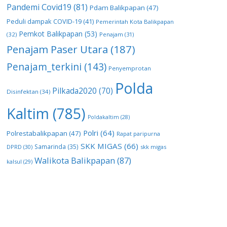
Pandemi Covid19
(81)
Pdam Balikpapan
(47)
Peduli dampak COVID-19
(41)
Pemerintah Kota Balikpapan
Pemkot Balikpapan
(53)
(32)
Penajam
(31)
Penajam Paser Utara
(187)
Penajam_terkini
(143)
Penyemprotan
Polda
Pilkada2020
(70)
Disinfektan
(34)
Kaltim
(785)
Poldakaltim
(28)
Polri
(64)
Polrestabalikpapan
(47)
Rapat paripurna
SKK MIGAS
(66)
Samarinda
(35)
DPRD
(30)
skk migas
Walikota Balikpapan
(87)
kalsul
(29)