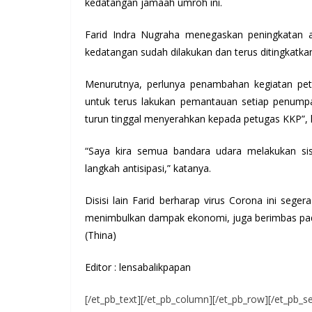
kedatangan jamaah umroh ini.
Farid Indra Nugraha menegaskan peningkatan an
kedatangan sudah dilakukan dan terus ditingkatkan
Menurutnya, perlunya penambahan kegiatan petu
untuk terus lakukan pemantauan setiap penumpa
turun tinggal menyerahkan kepada petugas KKP”, 
“Saya kira semua bandara udara melakukan si
langkah antisipasi,” katanya.
Disisi lain Farid berharap virus Corona ini seg
menimbulkan dampak ekonomi, juga berimbas pad
(Thina)
Editor : lensabalikpapan
[/et_pb_text][/et_pb_column][/et_pb_row][/et_pb_se