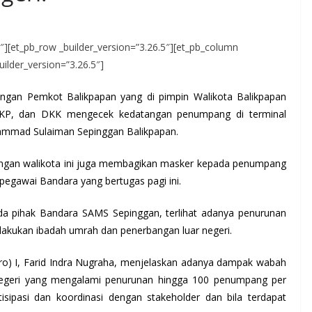
.5″][et_pb_row _builder_version=”3.26.5″][et_pb_column
uilder_version=”3.26.5″]
ngan Pemkot Balikpapan yang di pimpin Walikota Balikpapan
, KKP, dan DKK mengecek kedatangan penumpang di terminal
hammad Sulaiman Sepinggan Balikpapan.
gan walikota ini juga membagikan masker kepada penumpang
 pegawai Bandara yang bertugas pagi ini.
a pihak Bandara SAMS Sepinggan, terlihat adanya penurunan
ukan ibadah umrah dan penerbangan luar negeri.
ro) I, Farid Indra Nugraha, menjelaskan adanya dampak wabah
negeri yang mengalami penurunan hingga 100 penumpang per
isipasi dan koordinasi dengan stakeholder dan bila terdapat