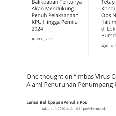
Balikpapan Tentunya
Tetap
Akan Mendukung
Kondu
Penuh Pelaksanaan
Ops N
KPU Hingga Pemilu
Kaltim
2024
di Lo
Bumd
Juni 16, 2022
Juli 18,
One thought on “
Imbas Virus C
Alami Penurunan Penumpang U
Lensa Balikpapan
Penulis Pos
Maret 4, 2020 pada 10:14 pm
Permalink