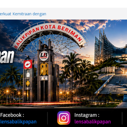
Perkuat Kemitraan dengan
papan Melalui Silaturahmi dan
BERSAMA, POLDA KALTIM
DAN KEBUGARAN PERSONEL
h Provinsi Jawa Tengah Jajaki
vestasi
Oil 2026, Kapolda Kaltim
 Karhutla
WUT DI JALAN PATTIMURA
ALAN, WARGA MINTA SEGERA