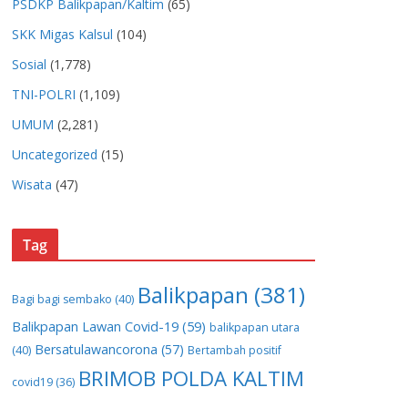
PSDKP Balikpapan/Kaltim
(65)
SKK Migas Kalsul
(104)
Sosial
(1,778)
TNI-POLRI
(1,109)
UMUM
(2,281)
Uncategorized
(15)
Wisata
(47)
Tag
Balikpapan
(381)
Bagi bagi sembako
(40)
Balikpapan Lawan Covid-19
(59)
balikpapan utara
Bersatulawancorona
(57)
(40)
Bertambah positif
BRIMOB POLDA KALTIM
covid19
(36)