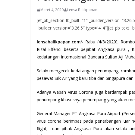
Maret 4, 2020
Lensa Balikpapan
[et_pb_section fb_built=”1″ _builder_version=”3.26
_builder_version=”3.26.5″ type=”4_4″][et_pb_text _b
lensabalikpapan.com
/- Rabu (4/3/2020), Rombo
Rizal Effendi beserta pejabat Angkasa pura 
kedatangan Internasional Bandara Sultan Aji Mu
Selain mengecek kedatangan penumpang, rombon
pesawat Silk Air yang baru tiba dari Singapura dan
Adanya wabah Virus Corona juga berdampak pad
penumpang khususnya penumpang yang akan melak
General Manager PT Angkasa Pura Airport (Perse
virus corona berimbas pada penerbangan luar 
flight, dan pihak Angkasa Pura akan selalu ant