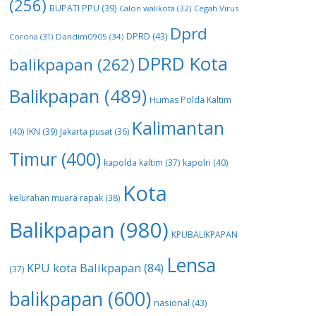
(256)
BUPATI PPU
(39)
Calon walikota
(32)
Cegah Virus
Dprd
DPRD
(43)
Corona
(31)
Dandim0905
(34)
DPRD Kota
balikpapan
(262)
Balikpapan
(489)
Humas Polda Kaltim
Kalimantan
(40)
IKN
(39)
Jakarta pusat
(36)
Timur
(400)
kapolda kaltim
(37)
kapolri
(40)
Kota
kelurahan muara rapak
(38)
Balikpapan
(980)
KPUBALIKPAPAN
Lensa
KPU kota Balikpapan
(84)
(37)
balikpapan
(600)
nasional
(43)