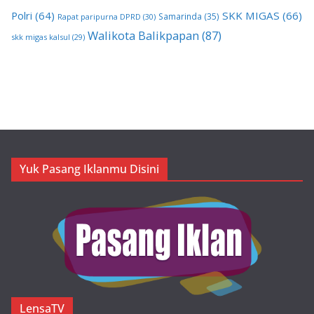
Polri
(64)
SKK MIGAS
(66)
Samarinda
(35)
Rapat paripurna DPRD
(30)
Walikota Balikpapan
(87)
skk migas kalsul
(29)
Yuk Pasang Iklanmu Disini
LensaTV