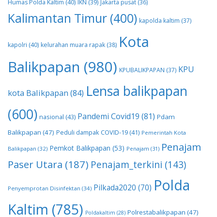
Humas Polda Kaltim
(40)
IKN
(39)
Jakarta pusat
(36)
Kalimantan Timur
(400)
kapolda kaltim
(37)
Kota
kapolri
(40)
kelurahan muara rapak
(38)
Balikpapan
(980)
KPU
KPUBALIKPAPAN
(37)
Lensa balikpapan
kota Balikpapan
(84)
(600)
Pandemi Covid19
(81)
nasional
(43)
Pdam
Balikpapan
(47)
Peduli dampak COVID-19
(41)
Pemerintah Kota
Penajam
Pemkot Balikpapan
(53)
Balikpapan
(32)
Penajam
(31)
Paser Utara
(187)
Penajam_terkini
(143)
Polda
Pilkada2020
(70)
Penyemprotan Disinfektan
(34)
Kaltim
(785)
Polrestabalikpapan
(47)
Poldakaltim
(28)