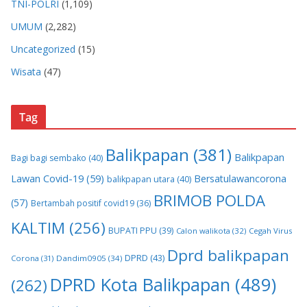
TNI-POLRI
(1,109)
UMUM
(2,282)
Uncategorized
(15)
Wisata
(47)
Tag
Balikpapan
(381)
Balikpapan
Bagi bagi sembako
(40)
Lawan Covid-19
(59)
Bersatulawancorona
balikpapan utara
(40)
BRIMOB POLDA
(57)
Bertambah positif covid19
(36)
KALTIM
(256)
BUPATI PPU
(39)
Calon walikota
(32)
Cegah Virus
Dprd balikpapan
DPRD
(43)
Corona
(31)
Dandim0905
(34)
DPRD Kota Balikpapan
(489)
(262)