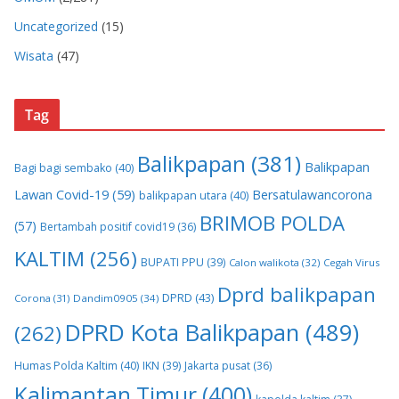
Uncategorized
(15)
Wisata
(47)
Tag
Balikpapan
(381)
Balikpapan
Bagi bagi sembako
(40)
Lawan Covid-19
(59)
Bersatulawancorona
balikpapan utara
(40)
BRIMOB POLDA
(57)
Bertambah positif covid19
(36)
KALTIM
(256)
BUPATI PPU
(39)
Calon walikota
(32)
Cegah Virus
Dprd balikpapan
DPRD
(43)
Corona
(31)
Dandim0905
(34)
DPRD Kota Balikpapan
(489)
(262)
Humas Polda Kaltim
(40)
IKN
(39)
Jakarta pusat
(36)
Kalimantan Timur
(400)