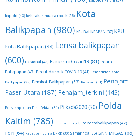
kapolda kaltim
(37)
Kota
kapolri
(40)
kelurahan muara rapak
(38)
Balikpapan
(980)
KPU
KPUBALIKPAPAN
(37)
Lensa balikpapan
kota Balikpapan
(84)
(600)
Pandemi Covid19
(81)
nasional
(43)
Pdam
Balikpapan
(47)
Peduli dampak COVID-19
(41)
Pemerintah Kota
Penajam
Pemkot Balikpapan
(53)
Balikpapan
(32)
Penajam
(31)
Paser Utara
(187)
Penajam_terkini
(143)
Polda
Pilkada2020
(70)
Penyemprotan Disinfektan
(34)
Kaltim
(785)
Polrestabalikpapan
(47)
Poldakaltim
(28)
Polri
(64)
SKK MIGAS
(66)
Samarinda
(35)
Rapat paripurna DPRD
(30)