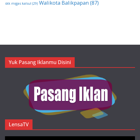
Walikota Balikpapan
(87)
skk migas kalsul
(29)
Yuk Pasang Iklanmu Disini
LensaTV
Pemutar