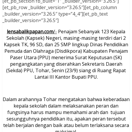
[et_pb_section fb_built=”1″ _builder_version=”3.26.5″]
[et_pb_row _builder_version=”3.26.5″][et_pb_column
_builder_version=”3.26.5″ type=”4_4″][et_pb_text
_builder_version=”3.26.5″]
lensabalikpapan.com
/-
Penajam Sebanyak 123 Kepala
Sekolah (Kapsek) Negeri, masing-masing terdiri dari 2
Kapsek TK, 96 SD, dan 25 SMP lingkup Dinas Pendidikan
Pemuda dan Olahraga (Disdikpora) Kabupaten Penajam
Paser Utara (PPU) menerima Surat Keputusan (SK)
pengangkatan yang diserahkan Sekretaris Daerah
(Sekda) PPU, Tohar, Senin (23/9) siang di Ruang Rapat
Lantai III Kantor Bupati PPU.
Dalam arahannya Tohar mengatakan bahwa keberadaan
kepala sekolah dalam melaksanakan peran dan
fungsinya harus mampu memahami arah dan tujuan
sesungguhnya pendidikan itu, apakan peran tersebut
telah berjalan dengan baik atau belum terlaksana secara
maksimal.