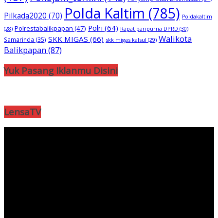
Polda Kaltim
(785)
Pilkada2020
(70)
Poldakaltim
Polri
(64)
Polrestabalikpapan
(47)
Rapat paripurna DPRD
(30)
(28)
Walikota
SKK MIGAS
(66)
Samarinda
(35)
skk migas kalsul
(29)
Balikpapan
(87)
Yuk Pasang Iklanmu Disini
LensaTV
Pemutar
Video