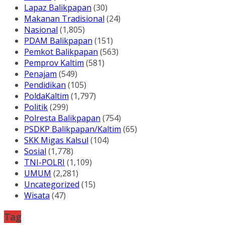
Lapaz Balikpapan
(30)
Makanan Tradisional
(24)
Nasional
(1,805)
PDAM Balikpapan
(151)
Pemkot Balikpapan
(563)
Pemprov Kaltim
(581)
Penajam
(549)
Pendidikan
(105)
PoldaKaltim
(1,797)
Politik
(299)
Polresta Balikpapan
(754)
PSDKP Balikpapan/Kaltim
(65)
SKK Migas Kalsul
(104)
Sosial
(1,778)
TNI-POLRI
(1,109)
UMUM
(2,281)
Uncategorized
(15)
Wisata
(47)
Tag