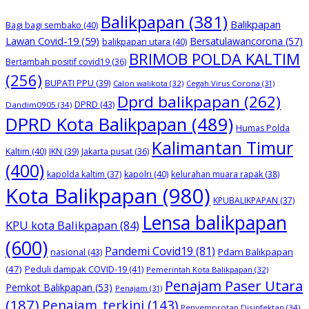
Balikpapan
(381)
Balikpapan
Bagi bagi sembako
(40)
Lawan Covid-19
(59)
Bersatulawancorona
(57)
balikpapan utara
(40)
BRIMOB POLDA KALTIM
Bertambah positif covid19
(36)
(256)
BUPATI PPU
(39)
Calon walikota
(32)
Cegah Virus Corona
(31)
Dprd balikpapan
(262)
DPRD
(43)
Dandim0905
(34)
DPRD Kota Balikpapan
(489)
Humas Polda
Kalimantan Timur
Kaltim
(40)
IKN
(39)
Jakarta pusat
(36)
(400)
kapolda kaltim
(37)
kapolri
(40)
kelurahan muara rapak
(38)
Kota Balikpapan
(980)
KPUBALIKPAPAN
(37)
Lensa balikpapan
KPU kota Balikpapan
(84)
(600)
Pandemi Covid19
(81)
nasional
(43)
Pdam Balikpapan
(47)
Peduli dampak COVID-19
(41)
Pemerintah Kota Balikpapan
(32)
Penajam Paser Utara
Pemkot Balikpapan
(53)
Penajam
(31)
(187)
Penajam_terkini
(143)
Penyemprotan Disinfektan
(34)