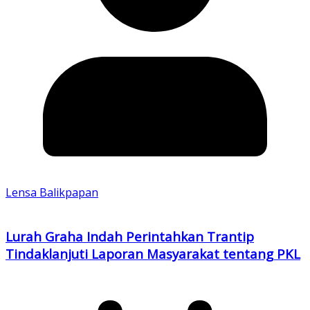
Lensa Balikpapan
Lurah Graha Indah Perintahkan Trantip
Tindaklanjuti Laporan Masyarakat tentang PKL