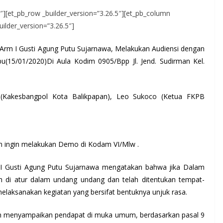
.5″][et_pb_row _builder_version=”3.26.5″][et_pb_column
uilder_version=”3.26.5″]
 Arm I Gusti Agung Putu Sujarnawa, Melakukan Audiensi dengan
(15/01/2020)Di Aula Kodim 0905/Bpp Jl. Jend. Sudirman Kel.
a (Kakesbangpol Kota Balikpapan), Leo Sukoco (Ketua FKPB
n ingin melakukan Demo di Kodam VI/Mlw .
I Gusti Agung Putu Sujarnawa mengatakan bahwa jika Dalam
i atur dalam undang undang dan telah ditentukan tempat-
melaksanakan kegiatan yang bersifat bentuknya unjuk rasa.
n menyampaikan pendapat di muka umum, berdasarkan pasal 9