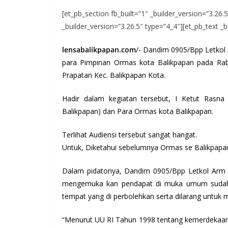
[et_pb_section fb_built=”1″ _builder_version=”3.26
_builder_version=”3.26.5″ type=”4_4″][et_pb_text _b
lensabalikpapan.com
/- Dandim 0905/Bpp Letkol
para Pimpinan Ormas kota Balikpapan pada Rabu
Prapatan Kec. Balikpapan Kota.
Hadir dalam kegiatan tersebut, I Ketut Rasn
Balikpapan) dan Para Ormas kota Balikpapan.
Terlihat Audiensi tersebut sangat hangat.
Untuk, Diketahui sebelumnya Ormas se Balikpapa
Dalam pidatonya, Dandim 0905/Bpp Letkol Arm 
mengemuka kan pendapat di muka umum sudah d
tempat yang di perbolehkan serta dilarang untuk 
“Menurut UU RI Tahun 1998 tentang kemerdekaa