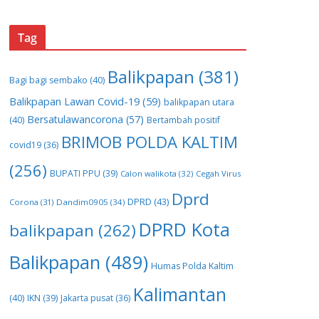
Tag
Balikpapan
(381)
Bagi bagi sembako
(40)
Balikpapan Lawan Covid-19
(59)
balikpapan utara
Bersatulawancorona
(57)
(40)
Bertambah positif
BRIMOB POLDA KALTIM
covid19
(36)
(256)
BUPATI PPU
(39)
Calon walikota
(32)
Cegah Virus
Dprd
DPRD
(43)
Corona
(31)
Dandim0905
(34)
DPRD Kota
balikpapan
(262)
Balikpapan
(489)
Humas Polda Kaltim
Kalimantan
(40)
IKN
(39)
Jakarta pusat
(36)