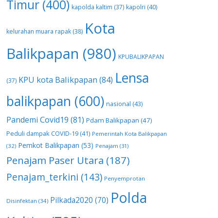
Timur
(400)
kapolda kaltim
(37)
kapolri
(40)
Kota
kelurahan muara rapak
(38)
Balikpapan
(980)
KPUBALIKPAPAN
Lensa
KPU kota Balikpapan
(84)
(37)
balikpapan
(600)
nasional
(43)
Pandemi Covid19
(81)
Pdam Balikpapan
(47)
Peduli dampak COVID-19
(41)
Pemerintah Kota Balikpapan
Pemkot Balikpapan
(53)
(32)
Penajam
(31)
Penajam Paser Utara
(187)
Penajam_terkini
(143)
Penyemprotan
Polda
Pilkada2020
(70)
Disinfektan
(34)