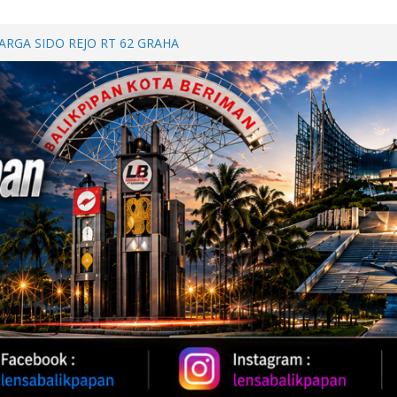
Oil 2026, Kapolda Kaltim
 Karhutla
RGA SIDO REJO RT 62 GRAHA
BAHAS KEBERSAMAAN DAN
 INDAH RUTIN GELAR ARISAN
ILATURAHMI
BERSAMA, POLDA KALTIM
DAN KEBUGARAN PERSONEL
h Provinsi Jawa Tengah Jajaki
vestasi