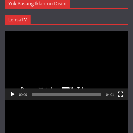
Yuk Pasang Iklanmu Disini
LensaTV
Pemutar
Video
00:00
04:01
Pemutar
Video