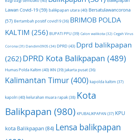
Balikpapan
Bagi bagi sembako
(40)
Lawan Covid-19
(59)
Bersatulawancorona
balikpapan utara
(40)
BRIMOB POLDA
(57)
Bertambah positif covid19
(36)
KALTIM
(256)
BUPATI PPU
(39)
Calon walikota
(32)
Cegah Virus
Dprd balikpapan
DPRD
(43)
Corona
(31)
Dandim0905
(34)
DPRD Kota Balikpapan
(489)
(262)
Humas Polda Kaltim
(40)
IKN
(39)
Jakarta pusat
(36)
Kalimantan Timur
(400)
kapolda kaltim
(37)
Kota
kapolri
(40)
kelurahan muara rapak
(38)
Balikpapan
(980)
KPU
KPUBALIKPAPAN
(37)
Lensa balikpapan
kota Balikpapan
(84)