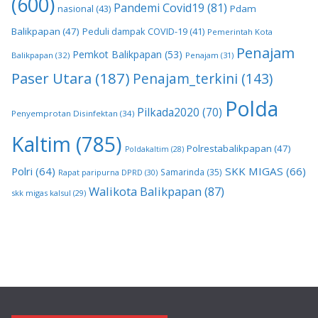
(600)
Pandemi Covid19
(81)
nasional
(43)
Pdam
Balikpapan
(47)
Peduli dampak COVID-19
(41)
Pemerintah Kota
Penajam
Pemkot Balikpapan
(53)
Balikpapan
(32)
Penajam
(31)
Paser Utara
(187)
Penajam_terkini
(143)
Polda
Pilkada2020
(70)
Penyemprotan Disinfektan
(34)
Kaltim
(785)
Polrestabalikpapan
(47)
Poldakaltim
(28)
Polri
(64)
SKK MIGAS
(66)
Samarinda
(35)
Rapat paripurna DPRD
(30)
Walikota Balikpapan
(87)
skk migas kalsul
(29)