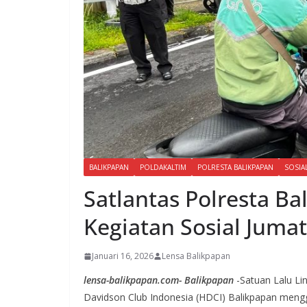
BALIKPAPAN
POLDAKALTIM
POLRESTA BALIKPAPAN
SOSIA
Satlantas Polresta B
Kegiatan Sosial Juma
Januari 16, 2026
Lensa Balikpapan
lensa-balikpapan.com- Balikpapan
-Satuan Lalu Li
Davidson Club Indonesia (HDCI) Balikpapan meng