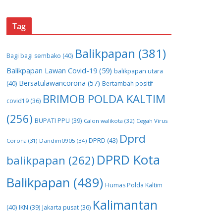
Tag
Balikpapan
(381)
Bagi bagi sembako
(40)
Balikpapan Lawan Covid-19
(59)
balikpapan utara
Bersatulawancorona
(57)
(40)
Bertambah positif
BRIMOB POLDA KALTIM
covid19
(36)
(256)
BUPATI PPU
(39)
Calon walikota
(32)
Cegah Virus
Dprd
DPRD
(43)
Corona
(31)
Dandim0905
(34)
DPRD Kota
balikpapan
(262)
Balikpapan
(489)
Humas Polda Kaltim
Kalimantan
(40)
IKN
(39)
Jakarta pusat
(36)