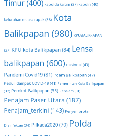
Timur
(400)
kapolda kaltim
(37)
kapolri
(40)
Kota
kelurahan muara rapak
(38)
Balikpapan
(980)
KPUBALIKPAPAN
Lensa
KPU kota Balikpapan
(84)
(37)
balikpapan
(600)
nasional
(43)
Pandemi Covid19
(81)
Pdam Balikpapan
(47)
Peduli dampak COVID-19
(41)
Pemerintah Kota Balikpapan
Pemkot Balikpapan
(53)
(32)
Penajam
(31)
Penajam Paser Utara
(187)
Penajam_terkini
(143)
Penyemprotan
Polda
Pilkada2020
(70)
Disinfektan
(34)