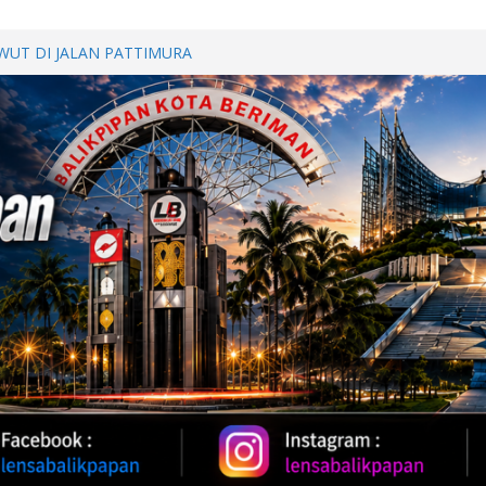
WUT DI JALAN PATTIMURA
ALAN, WARGA MINTA SEGERA
Perkuat Kemitraan dengan
papan Melalui Silaturahmi dan
BERSAMA, POLDA KALTIM
DAN KEBUGARAN PERSONEL
h Provinsi Jawa Tengah Jajaki
vestasi
Oil 2026, Kapolda Kaltim
 Karhutla