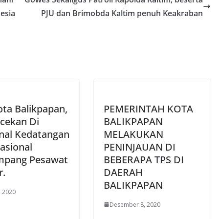
esia
PJU dan Brimobda Kaltim penuh Keakraban
ota Balikpapan,
PEMERINTAH KOTA
cekan Di
BALIKPAPAN
nal Kedatangan
MELAKUKAN
asional
PENINJAUAN DI
mpang Pesawat
BEBERAPA TPS DI
r.
DAERAH
BALIKPAPAN
, 2020
Desember 8, 2020