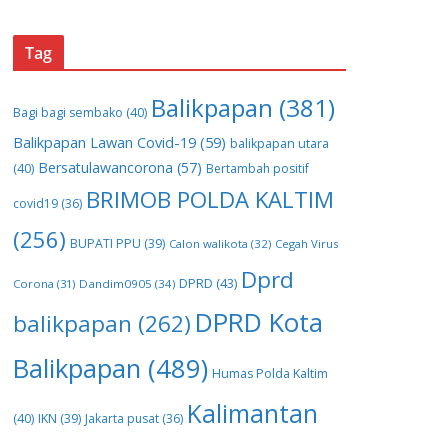
Tag
Balikpapan
(381)
Bagi bagi sembako
(40)
Balikpapan Lawan Covid-19
(59)
balikpapan utara
Bersatulawancorona
(57)
(40)
Bertambah positif
BRIMOB POLDA KALTIM
covid19
(36)
(256)
BUPATI PPU
(39)
Calon walikota
(32)
Cegah Virus
Dprd
DPRD
(43)
Corona
(31)
Dandim0905
(34)
DPRD Kota
balikpapan
(262)
Balikpapan
(489)
Humas Polda Kaltim
Kalimantan
(40)
IKN
(39)
Jakarta pusat
(36)