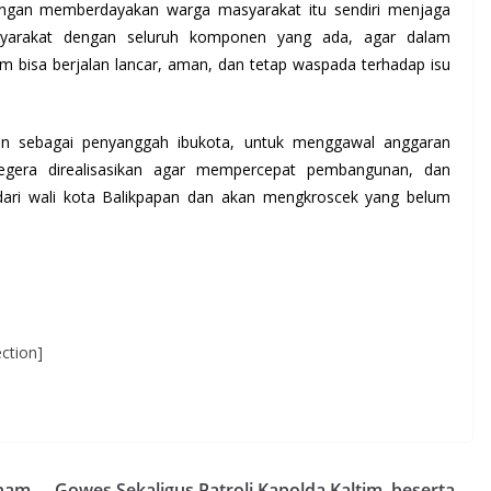
dengan memberdayakan warga masyarakat itu sendiri menjaga
masyarakat dengan seluruh komponen yang ada, agar dalam
im bisa berjalan lancar, aman, dan tetap waspada terhadap isu
dan sebagai penyanggah ibukota, untuk menggawal anggaran
segera direalisasikan agar mempercepat pembangunan, dan
dari wali kota Balikpapan dan akan mengkroscek yang belum
ction]
aham
Gowes Sekaligus Patroli Kapolda Kaltim, beserta