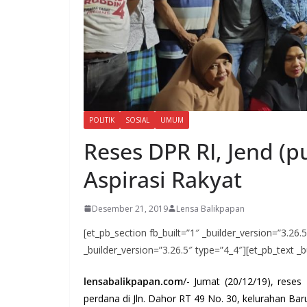
POLITIK
SOSIAL
UMUM
Reses DPR RI, Jend (
Aspirasi Rakyat
Desember 21, 2019
Lensa Balikpapan
[et_pb_section fb_built=”1″ _builder_version=”3.26
_builder_version=”3.26.5″ type=”4_4″][et_pb_text _b
lensabalikpapan.com
/- Jumat (20/12/19), reses
perdana di Jln. Dahor RT 49 No. 30, kelurahan Bar