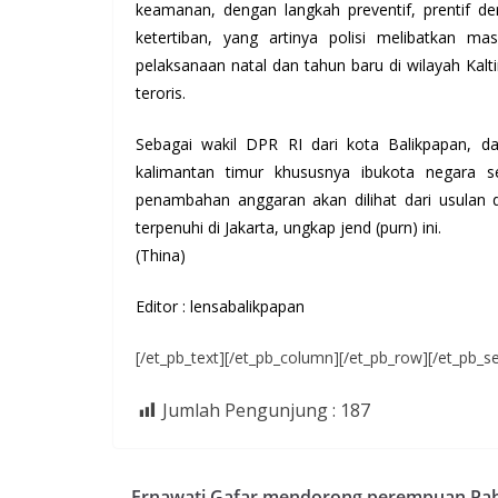
keamanan, dengan langkah preventif, prentif 
ketertiban, yang artinya polisi melibatkan 
pelaksanaan natal dan tahun baru di wilayah Kalt
teroris.
Sebagai wakil DPR RI dari kota Balikpapan, 
kalimantan timur khususnya ibukota negara 
penambahan anggaran akan dilihat dari usulan 
terpenuhi di Jakarta, ungkap jend (purn) ini.
(Thina)
Editor : lensabalikpapan
[/et_pb_text][/et_pb_column][/et_pb_row][/et_pb_se
Jumlah Pengunjung :
187
Ernawati Gafar mendorong perempuan P