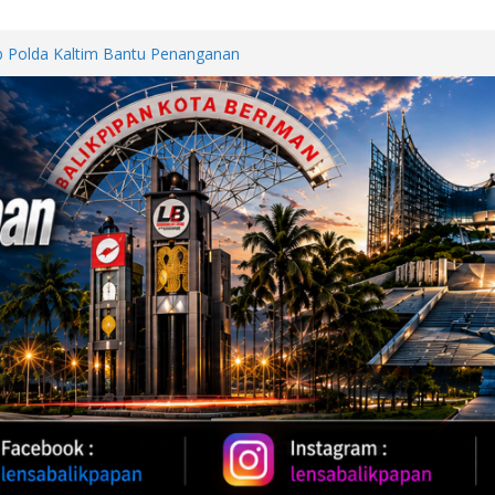
Perkuat Kemitraan dengan
papan Melalui Silaturahmi dan
b Polda Kaltim Bantu Penanganan
 Samarinda
h Provinsi Jawa Tengah Jajaki
vestasi
Oil 2026, Kapolda Kaltim
 Karhutla
WUT DI JALAN PATTIMURA
ALAN, WARGA MINTA SEGERA