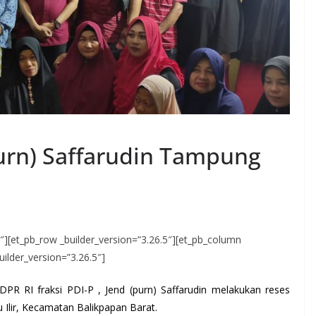
purn) Saffarudin Tampung
.5″][et_pb_row _builder_version=”3.26.5″][et_pb_column
uilder_version=”3.26.5″]
 DPR RI fraksi PDI-P , Jend (purn) Saffarudin melakukan reses
u Ilir, Kecamatan Balikpapan Barat.