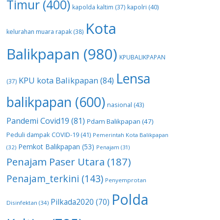
Timur
(400)
kapolda kaltim
(37)
kapolri
(40)
Kota
kelurahan muara rapak
(38)
Balikpapan
(980)
KPUBALIKPAPAN
Lensa
KPU kota Balikpapan
(84)
(37)
balikpapan
(600)
nasional
(43)
Pandemi Covid19
(81)
Pdam Balikpapan
(47)
Peduli dampak COVID-19
(41)
Pemerintah Kota Balikpapan
Pemkot Balikpapan
(53)
(32)
Penajam
(31)
Penajam Paser Utara
(187)
Penajam_terkini
(143)
Penyemprotan
Polda
Pilkada2020
(70)
Disinfektan
(34)