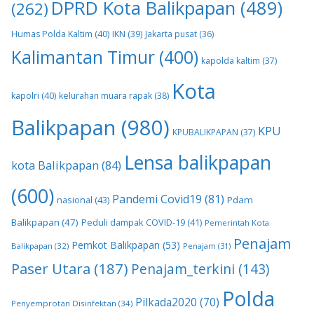
DPRD Kota Balikpapan
(489)
(262)
Humas Polda Kaltim
(40)
IKN
(39)
Jakarta pusat
(36)
Kalimantan Timur
(400)
kapolda kaltim
(37)
Kota
kapolri
(40)
kelurahan muara rapak
(38)
Balikpapan
(980)
KPU
KPUBALIKPAPAN
(37)
Lensa balikpapan
kota Balikpapan
(84)
(600)
Pandemi Covid19
(81)
nasional
(43)
Pdam
Balikpapan
(47)
Peduli dampak COVID-19
(41)
Pemerintah Kota
Penajam
Pemkot Balikpapan
(53)
Balikpapan
(32)
Penajam
(31)
Paser Utara
(187)
Penajam_terkini
(143)
Polda
Pilkada2020
(70)
Penyemprotan Disinfektan
(34)