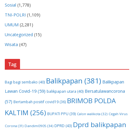
Sosial
(1,778)
TNI-POLRI
(1,109)
UMUM
(2,281)
Uncategorized
(15)
Wisata
(47)
Tag
Balikpapan
(381)
Balikpapan
Bagi bagi sembako
(40)
Lawan Covid-19
(59)
Bersatulawancorona
balikpapan utara
(40)
BRIMOB POLDA
(57)
Bertambah positif covid19
(36)
KALTIM
(256)
BUPATI PPU
(39)
Calon walikota
(32)
Cegah Virus
Dprd balikpapan
DPRD
(43)
Corona
(31)
Dandim0905
(34)