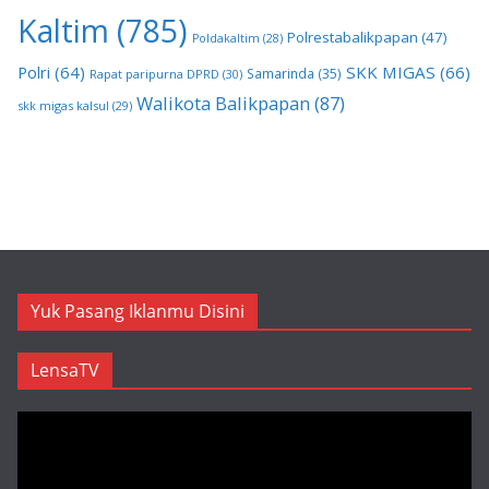
Kaltim
(785)
Polrestabalikpapan
(47)
Poldakaltim
(28)
Polri
(64)
SKK MIGAS
(66)
Samarinda
(35)
Rapat paripurna DPRD
(30)
Walikota Balikpapan
(87)
skk migas kalsul
(29)
Yuk Pasang Iklanmu Disini
LensaTV
Pemutar
Video