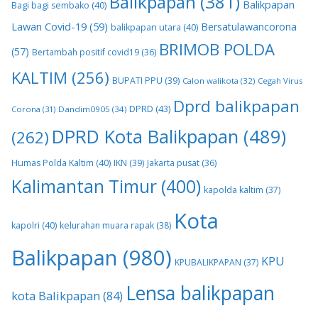
Balikpapan
(381)
Balikpapan
Bagi bagi sembako
(40)
Lawan Covid-19
(59)
Bersatulawancorona
balikpapan utara
(40)
BRIMOB POLDA
(57)
Bertambah positif covid19
(36)
KALTIM
(256)
BUPATI PPU
(39)
Calon walikota
(32)
Cegah Virus
Dprd balikpapan
DPRD
(43)
Corona
(31)
Dandim0905
(34)
DPRD Kota Balikpapan
(489)
(262)
Humas Polda Kaltim
(40)
IKN
(39)
Jakarta pusat
(36)
Kalimantan Timur
(400)
kapolda kaltim
(37)
Kota
kapolri
(40)
kelurahan muara rapak
(38)
Balikpapan
(980)
KPU
KPUBALIKPAPAN
(37)
Lensa balikpapan
kota Balikpapan
(84)