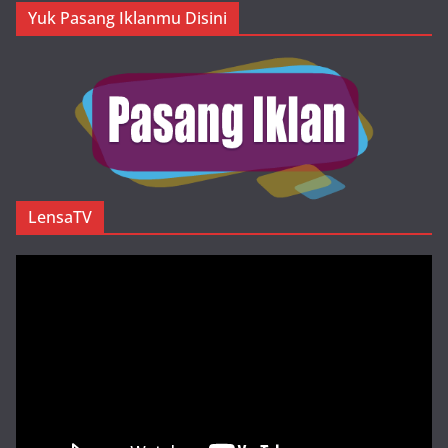
Yuk Pasang Iklanmu Disini
LensaTV
Pemutar
Video