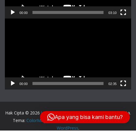
00:00
03:10
Pemutar
Video
00:00
02:35
Hak Cipta © 2026
lensa-balikpapan.com
. Keseluruhan Hak Cipta.
Apa yang bisa kami bantu?
Tema:
ColorMag
oleh ThemeGrill. Dipersembahkan oleh
WordPress
.