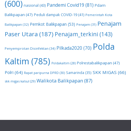
(600)
Pandemi Covid19
(81)
nasional
(43)
Pdam
Balikpapan
(47)
Peduli dampak COVID-19
(41)
Pemerintah Kota
Penajam
Pemkot Balikpapan
(53)
Balikpapan
(32)
Penajam
(31)
Paser Utara
(187)
Penajam_terkini
(143)
Polda
Pilkada2020
(70)
Penyemprotan Disinfektan
(34)
Kaltim
(785)
Polrestabalikpapan
(47)
Poldakaltim
(28)
Polri
(64)
SKK MIGAS
(66)
Samarinda
(35)
Rapat paripurna DPRD
(30)
Walikota Balikpapan
(87)
skk migas kalsul
(29)