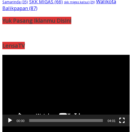
Walikota
SKK MIGAS
(66)
Samarinda
(35)
skk migas kalsul
(29)
Balikpapan
(87)
Yuk Pasang Iklanmu Disini
LensaTV
Pemutar
Video
00:00
04:01
Pemutar