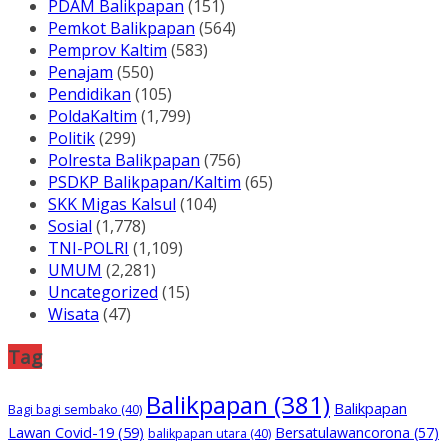
PDAM Balikpapan
(151)
Pemkot Balikpapan
(564)
Pemprov Kaltim
(583)
Penajam
(550)
Pendidikan
(105)
PoldaKaltim
(1,799)
Politik
(299)
Polresta Balikpapan
(756)
PSDKP Balikpapan/Kaltim
(65)
SKK Migas Kalsul
(104)
Sosial
(1,778)
TNI-POLRI
(1,109)
UMUM
(2,281)
Uncategorized
(15)
Wisata
(47)
Tag
Balikpapan
(381)
Balikpapan
Bagi bagi sembako
(40)
Lawan Covid-19
(59)
Bersatulawancorona
(57)
balikpapan utara
(40)