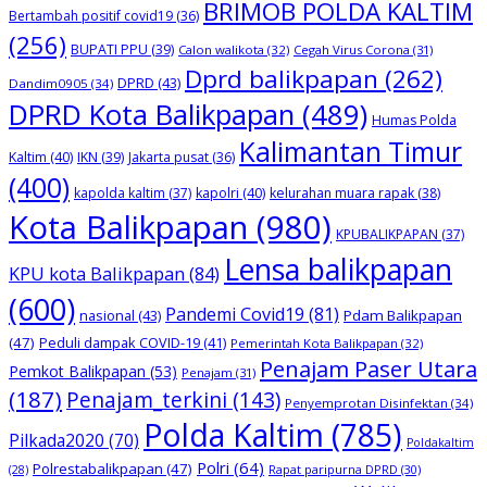
BRIMOB POLDA KALTIM
Bertambah positif covid19
(36)
(256)
BUPATI PPU
(39)
Calon walikota
(32)
Cegah Virus Corona
(31)
Dprd balikpapan
(262)
DPRD
(43)
Dandim0905
(34)
DPRD Kota Balikpapan
(489)
Humas Polda
Kalimantan Timur
Kaltim
(40)
IKN
(39)
Jakarta pusat
(36)
(400)
kapolda kaltim
(37)
kapolri
(40)
kelurahan muara rapak
(38)
Kota Balikpapan
(980)
KPUBALIKPAPAN
(37)
Lensa balikpapan
KPU kota Balikpapan
(84)
(600)
Pandemi Covid19
(81)
nasional
(43)
Pdam Balikpapan
(47)
Peduli dampak COVID-19
(41)
Pemerintah Kota Balikpapan
(32)
Penajam Paser Utara
Pemkot Balikpapan
(53)
Penajam
(31)
(187)
Penajam_terkini
(143)
Penyemprotan Disinfektan
(34)
Polda Kaltim
(785)
Pilkada2020
(70)
Poldakaltim
Polri
(64)
Polrestabalikpapan
(47)
Rapat paripurna DPRD
(30)
(28)