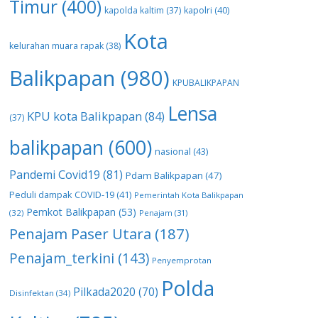
Timur
(400)
kapolda kaltim
(37)
kapolri
(40)
Kota
kelurahan muara rapak
(38)
Balikpapan
(980)
KPUBALIKPAPAN
Lensa
KPU kota Balikpapan
(84)
(37)
balikpapan
(600)
nasional
(43)
Pandemi Covid19
(81)
Pdam Balikpapan
(47)
Peduli dampak COVID-19
(41)
Pemerintah Kota Balikpapan
Pemkot Balikpapan
(53)
(32)
Penajam
(31)
Penajam Paser Utara
(187)
Penajam_terkini
(143)
Penyemprotan
Polda
Pilkada2020
(70)
Disinfektan
(34)