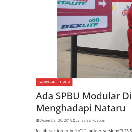
BALIKPAPAN
UMUM
Ada SPBU Modular Di 
Menghadapi Nataru
Desember 20, 2019
Lensa Balikpapan
[et_pb_section fb_built=”1″ _builder_version=”3.26