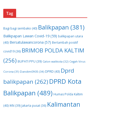
Tag
Balikpapan
(381)
Bagi bagi sembako
(40)
Balikpapan Lawan Covid-19
(59)
balikpapan utara
Bersatulawancorona
(57)
(40)
Bertambah positif
BRIMOB POLDA KALTIM
covid19
(36)
(256)
BUPATI PPU
(39)
Calon walikota
(32)
Cegah Virus
Dprd
DPRD
(43)
Corona
(31)
Dandim0905
(34)
DPRD Kota
balikpapan
(262)
Balikpapan
(489)
Humas Polda Kaltim
Kalimantan
(40)
IKN
(39)
Jakarta pusat
(36)