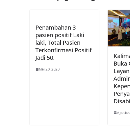
Penambahan 3
pasien positif Laki
laki, Total Pasien
Terkonfirmasi Positif
Kalim
Jadi 50.
Buka 
Mei 20, 2020
Layan
Admin
Kepen
Penya
Disabi
Agustus