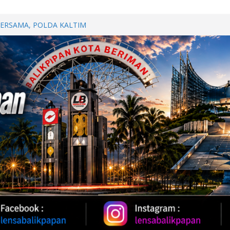
Perkuat Kemitraan dengan
papan Melalui Silaturahmi dan
BERSAMA, POLDA KALTIM
DAN KEBUGARAN PERSONEL
h Provinsi Jawa Tengah Jajaki
vestasi
Oil 2026, Kapolda Kaltim
 Karhutla
WUT DI JALAN PATTIMURA
ALAN, WARGA MINTA SEGERA