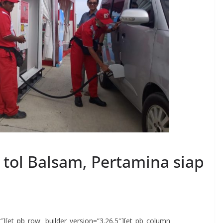
tol Balsam, Pertamina siap
.5″][et_pb_row _builder_version=”3.26.5″][et_pb_column