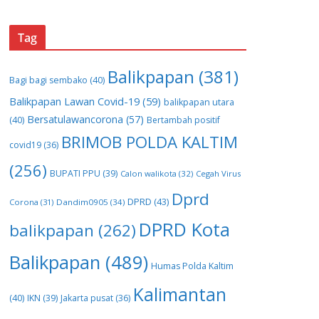
Tag
Balikpapan
(381)
Bagi bagi sembako
(40)
Balikpapan Lawan Covid-19
(59)
balikpapan utara
Bersatulawancorona
(57)
(40)
Bertambah positif
BRIMOB POLDA KALTIM
covid19
(36)
(256)
BUPATI PPU
(39)
Calon walikota
(32)
Cegah Virus
Dprd
DPRD
(43)
Corona
(31)
Dandim0905
(34)
DPRD Kota
balikpapan
(262)
Balikpapan
(489)
Humas Polda Kaltim
Kalimantan
(40)
IKN
(39)
Jakarta pusat
(36)