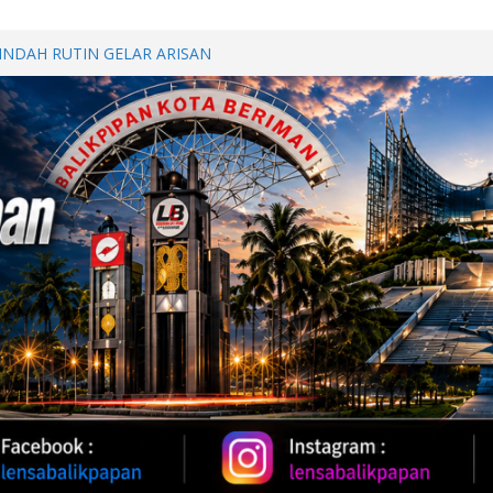
 INDAH RUTIN GELAR ARISAN
ILATURAHMI
BERSAMA, POLDA KALTIM
DAN KEBUGARAN PERSONEL
h Provinsi Jawa Tengah Jajaki
vestasi
Oil 2026, Kapolda Kaltim
 Karhutla
WUT DI JALAN PATTIMURA
ALAN, WARGA MINTA SEGERA