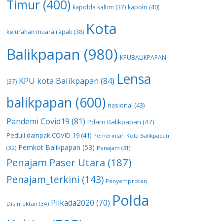
Timur
(400)
kapolda kaltim
(37)
kapolri
(40)
Kota
kelurahan muara rapak
(38)
Balikpapan
(980)
KPUBALIKPAPAN
Lensa
KPU kota Balikpapan
(84)
(37)
balikpapan
(600)
nasional
(43)
Pandemi Covid19
(81)
Pdam Balikpapan
(47)
Peduli dampak COVID-19
(41)
Pemerintah Kota Balikpapan
Pemkot Balikpapan
(53)
(32)
Penajam
(31)
Penajam Paser Utara
(187)
Penajam_terkini
(143)
Penyemprotan
Polda
Pilkada2020
(70)
Disinfektan
(34)