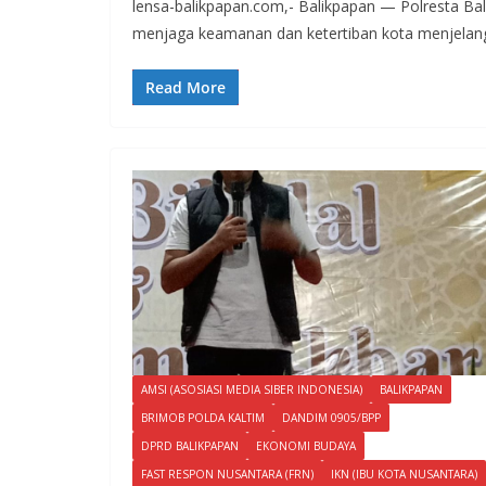
lensa-balikpapan.com,- Balikpapan — Polresta Bal
menjaga keamanan dan ketertiban kota menjelang
Read More
AMSI (ASOSIASI MEDIA SIBER INDONESIA)
BALIKPAPAN
BRIMOB POLDA KALTIM
DANDIM 0905/BPP
DPRD BALIKPAPAN
EKONOMI BUDAYA
FAST RESPON NUSANTARA (FRN)
IKN (IBU KOTA NUSANTARA)