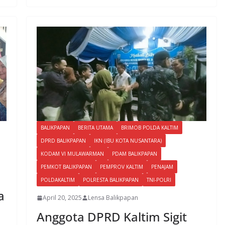
BALIKPAPAN
BERITA UTAMA
BRIMOB POLDA KALTIM
DPRD BALIKPAPAN
IKN (IBU KOTA NUSANTARA)
KODAM VI MULAWARMAN
PDAM BALIKPAPAN
PEMKOT BALIKPAPAN
PEMPROV KALTIM
PENAJAM
POLDAKALTIM
POLRESTA BALIKPAPAN
TNI-POLRI
a
April 20, 2025
Lensa Balikpapan
Anggota DPRD Kaltim Sigit