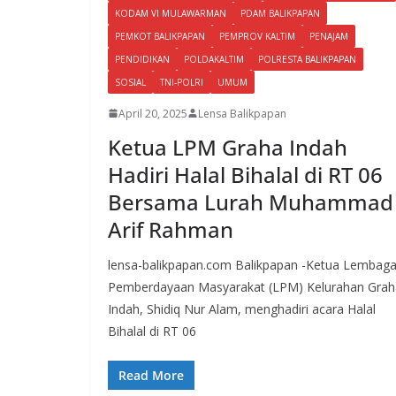
KODAM VI MULAWARMAN
PDAM BALIKPAPAN
PEMKOT BALIKPAPAN
PEMPROV KALTIM
PENAJAM
PENDIDIKAN
POLDAKALTIM
POLRESTA BALIKPAPAN
SOSIAL
TNI-POLRI
UMUM
April 20, 2025
Lensa Balikpapan
Ketua LPM Graha Indah
Hadiri Halal Bihalal di RT 06
Bersama Lurah Muhammad
Arif Rahman
lensa-balikpapan.com Balikpapan -Ketua Lembag
Pemberdayaan Masyarakat (LPM) Kelurahan Grah
Indah, Shidiq Nur Alam, menghadiri acara Halal
Bihalal di RT 06
Read More