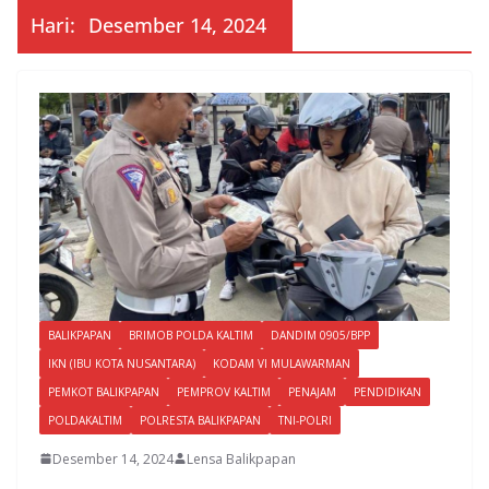
Hari:
Desember 14, 2024
BALIKPAPAN
BRIMOB POLDA KALTIM
DANDIM 0905/BPP
IKN (IBU KOTA NUSANTARA)
KODAM VI MULAWARMAN
PEMKOT BALIKPAPAN
PEMPROV KALTIM
PENAJAM
PENDIDIKAN
POLDAKALTIM
POLRESTA BALIKPAPAN
TNI-POLRI
Desember 14, 2024
Lensa Balikpapan