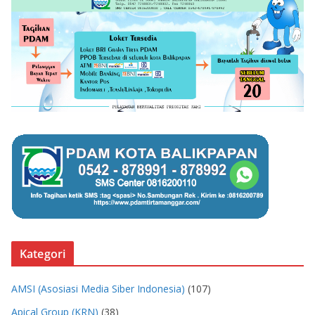
Kategori
AMSI (Asosiasi Media Siber Indonesia)
(107)
Apical Group (KRN)
(38)