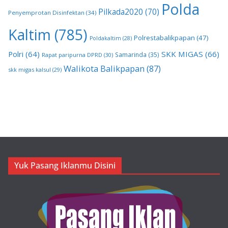
Polda
Pilkada2020
(70)
Penyemprotan Disinfektan
(34)
Kaltim
(785)
Polrestabalikpapan
(47)
Poldakaltim
(28)
Polri
(64)
SKK MIGAS
(66)
Samarinda
(35)
Rapat paripurna DPRD
(30)
Walikota Balikpapan
(87)
skk migas kalsul
(29)
Yuk Pasang Iklanmu Disini