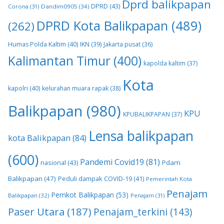
Dprd balikpapan
DPRD
(43)
Corona
(31)
Dandim0905
(34)
DPRD Kota Balikpapan
(489)
(262)
Humas Polda Kaltim
(40)
IKN
(39)
Jakarta pusat
(36)
Kalimantan Timur
(400)
kapolda kaltim
(37)
Kota
kapolri
(40)
kelurahan muara rapak
(38)
Balikpapan
(980)
KPU
KPUBALIKPAPAN
(37)
Lensa balikpapan
kota Balikpapan
(84)
(600)
Pandemi Covid19
(81)
nasional
(43)
Pdam
Balikpapan
(47)
Peduli dampak COVID-19
(41)
Pemerintah Kota
Penajam
Pemkot Balikpapan
(53)
Balikpapan
(32)
Penajam
(31)
Paser Utara
(187)
Penajam_terkini
(143)